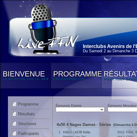
Interclubs Avenirs de l
Du Samedi 2 au Dimanche 3 
BIENVENUE
PROGRAMME
RÉSULTA
LA NATATION SUR LE WEB
PROGRAMMATION
POUR TOUT SAVOI
Programme
Épreuves Dames
Épreuves Messieur
Résultats
Structures
4x50 4 Nages Dames - Séries
(Dimanche 3 D
1.
HADJ LAZIB Nelia
2012
FRA
Participants