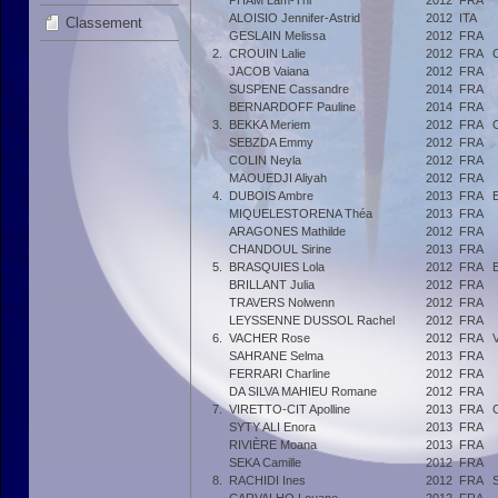
PHAM Lam-Thi
2012
FRA
ALOISIO Jennifer-Astrid
2012
ITA
Classement
GESLAIN Melissa
2012
FRA
2.
CROUIN Lalie
2012
FRA
JACOB Vaiana
2012
FRA
SUSPENE Cassandre
2014
FRA
BERNARDOFF Pauline
2014
FRA
3.
BEKKA Meriem
2012
FRA
SEBZDA Emmy
2012
FRA
COLIN Neyla
2012
FRA
MAOUEDJI Aliyah
2012
FRA
4.
DUBOIS Ambre
2013
FRA
MIQUELESTORENA Théa
2013
FRA
ARAGONES Mathilde
2012
FRA
CHANDOUL Sirine
2013
FRA
5.
BRASQUIES Lola
2012
FRA
BRILLANT Julia
2012
FRA
TRAVERS Nolwenn
2012
FRA
LEYSSENNE DUSSOL Rachel
2012
FRA
6.
VACHER Rose
2012
FRA
SAHRANE Selma
2013
FRA
FERRARI Charline
2012
FRA
DA SILVA MAHIEU Romane
2012
FRA
7.
VIRETTO-CIT Apolline
2013
FRA
SYTY ALI Enora
2013
FRA
RIVIÈRE Moana
2013
FRA
SEKA Camille
2012
FRA
8.
RACHIDI Ines
2012
FRA