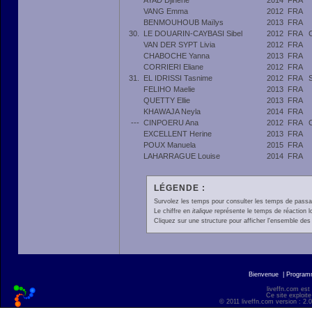
AYAD Djihene
2014
FRA
VANG Emma
2012
FRA
BENMOUHOUB Maïlys
2013
FRA
30.
LE DOUARIN-CAYBASI Sibel
2012
FRA
VAN DER SYPT Livia
2012
FRA
CHABOCHE Yanna
2013
FRA
CORRIERI Eliane
2012
FRA
31.
EL IDRISSI Tasnime
2012
FRA
FELIHO Maelie
2013
FRA
QUETTY Ellie
2013
FRA
KHAWAJA Neyla
2014
FRA
---
CINPOERU Ana
2012
FRA
EXCELLENT Herine
2013
FRA
POUX Manuela
2015
FRA
LAHARRAGUE Louise
2014
FRA
LÉGENDE :
Survolez les temps pour consulter les temps de passage 
Le chiffre en
italique
représente le temps de réaction l
Cliquez sur une structure pour afficher l'ensemble des 
Bienvenue
|
Progra
liveffn.com est
Ce site exploite
© 2011 liveffn.com version : 2.