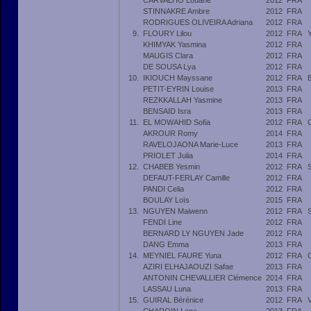
CARVALHO Louane
2012
FRA
STINNAKRE Ambre
2012
FRA
RODRIGUES OLIVEIRA Adriana
2012
FRA
9.
FLOURY Lilou
2012
FRA
KHIMYAK Yasmina
2012
FRA
MAUGIS Clara
2012
FRA
DE SOUSA Lya
2012
FRA
10.
IKIOUCH Mayssane
2012
FRA
PETIT-EYRIN Louise
2013
FRA
REZKKALLAH Yasmine
2013
FRA
BENSAID Isra
2013
FRA
11.
EL MOWAHID Sofia
2012
FRA
AKROUR Romy
2014
FRA
RAVELOJAONA Marie-Luce
2013
FRA
PRIOLET Julia
2014
FRA
12.
CHABEB Yesmin
2012
FRA
DEFAUT-FERLAY Camille
2012
FRA
PANDI Celia
2012
FRA
BOULAY Loïs
2015
FRA
13.
NGUYEN Maiwenn
2012
FRA
FENDI Line
2012
FRA
BERNARD LY NGUYEN Jade
2012
FRA
DANG Emma
2013
FRA
14.
MEYNIEL FAURE Yuna
2012
FRA
AZIRI ELHAJAOUZI Safae
2013
FRA
ANTONIN CHEVALLIER Clémence
2014
FRA
LASSAU Luna
2013
FRA
15.
GUIRAL Bérénice
2012
FRA