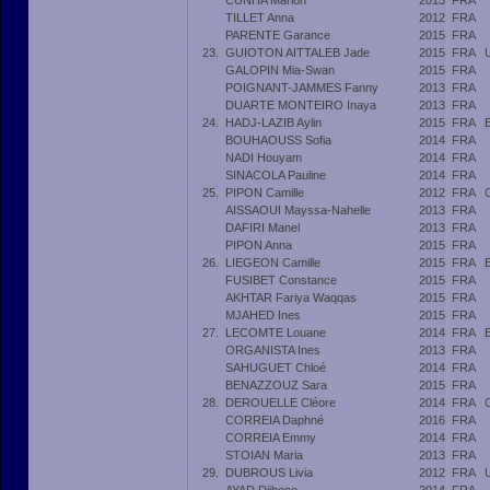
CUNHA Marion
2013
FRA
TILLET Anna
2012
FRA
PARENTE Garance
2015
FRA
23.
GUIOTON AITTALEB Jade
2015
FRA
GALOPIN Mia-Swan
2015
FRA
POIGNANT-JAMMES Fanny
2013
FRA
DUARTE MONTEIRO Inaya
2013
FRA
24.
HADJ-LAZIB Aylin
2015
FRA
BOUHAOUSS Sofia
2014
FRA
NADI Houyam
2014
FRA
SINACOLA Pauline
2014
FRA
25.
PIPON Camille
2012
FRA
AISSAOUI Mayssa-Nahelle
2013
FRA
DAFIRI Manel
2013
FRA
PIPON Anna
2015
FRA
26.
LIEGEON Camille
2015
FRA
FUSIBET Constance
2015
FRA
AKHTAR Fariya Waqqas
2015
FRA
MJAHED Ines
2015
FRA
27.
LECOMTE Louane
2014
FRA
ORGANISTA Ines
2013
FRA
SAHUGUET Chloé
2014
FRA
BENAZZOUZ Sara
2015
FRA
28.
DEROUELLE Cléore
2014
FRA
CORREIA Daphné
2016
FRA
CORREIA Emmy
2014
FRA
STOIAN Maria
2013
FRA
29.
DUBROUS Livia
2012
FRA