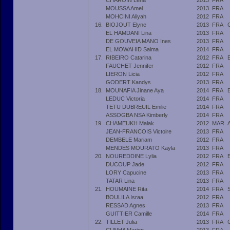
CHAROIN Lena
2013
FRA
MOUSSA Amel
2013
FRA
MOHCINI Aliyah
2012
FRA
16.
BIOJOUT Elyne
2013
FRA
EL HAMDANI Lina
2013
FRA
DE GOUVEIA MANO Ines
2013
FRA
EL MOWAHID Salma
2014
FRA
17.
RIBEIRO Catarina
2012
FRA
FAUCHET Jennifer
2012
FRA
LIERON Licia
2012
FRA
GODERT Kandys
2013
FRA
18.
MOUNAFIA Jinane Aya
2014
FRA
LEDUC Victoria
2014
FRA
TETU DUBREUIL Emilie
2014
FRA
ASSOGBA NSA Kimberly
2014
FRA
19.
CHAMEUKH Malak
2012
MAR
JEAN-FRANCOIS Victoire
2013
FRA
DEMBELE Mariam
2012
FRA
MENDES MOURATO Kayla
2013
FRA
20.
NOUREDDINE Lylia
2012
FRA
DUCOUP Jade
2012
FRA
LORY Capucine
2013
FRA
TATAR Lina
2013
FRA
21.
HOUMAINE Rita
2014
FRA
BOULILA Israa
2012
FRA
RESSAD Agnes
2013
FRA
GUITTIER Camille
2014
FRA
22.
TILLET Julia
2013
FRA