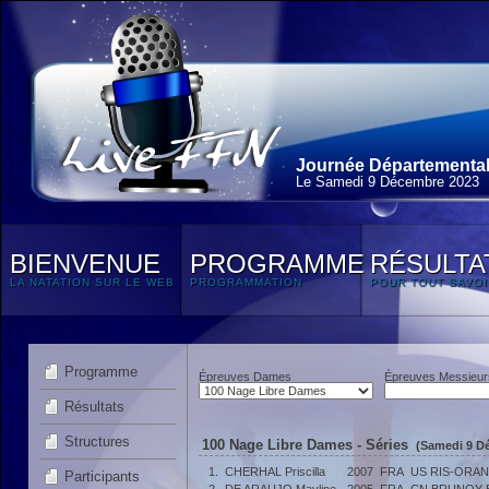
Journée Départementale
Le Samedi 9 Décembre 2023
BIENVENUE
PROGRAMME
RÉSULTA
LA NATATION SUR LE WEB
PROGRAMMATION
POUR TOUT SAVOI
Programme
Épreuves Dames
Épreuves Messieur
Résultats
Structures
100 Nage Libre Dames - Séries
(Samedi 9 D
1.
CHERHAL Priscilla
2007
FRA
US RIS-ORAN
Participants