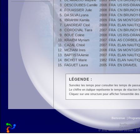
2.
DE ARAUJO Mayline
2005
FRA
CN BRUNOY-
3.
DESCOUBES Camille
2008
FRA
US RIS-ORAN
4.
FOUASSIER Julie
2008
FRA
CN BRUNOY-
5.
DA SILVA Lyana
2008
FRA
CN BRUNOY-
6.
IBRAHIM Kamila
2009
FRA
SN MONTGE
7.
LANDREAT Cloé
2008
FRA
ELAN NAUTIQ
8.
CORDOVAL Tiara
2007
FRA
CN BRUNOY-
9.
BOUE Coline
2008
FRA
US RIS-ORAN
10.
KRAIEM Myriam
2007
FRA
AS CORBEIL
11.
CAZAL Chloé
2007
FRA
ELAN NAUTIQ
12.
MEZIANI Ines
2008
FRA
SN MONTGE
13.
BAPTISTA Aimie
2007
FRA
ELAN NAUTIQ
14.
BICHOT Marie
1982
FRA
ELAN NAUTIQ
15.
FAGUET Laura
2005
FRA
EN DRAVEIL
LÉGENDE :
Survolez les temps pour consulter les temps de passage 
Le chiffre en
italique
représente le temps de réaction l
Cliquez sur une structure pour afficher l'ensemble des 
Bienvenue
|
Progra
liveffn.com est
Ce site exploite
© 2011 liveffn.com version : 2.