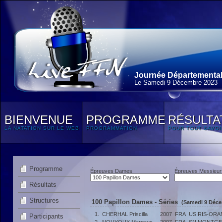
Journée Départementale
Le Samedi 9 Décembre 2023
BIENVENUE
PROGRAMME
RÉSULTA
LA NATATION SUR LE WEB
PROGRAMMATION
POUR TOUT SAVOI
Programme
Épreuves Dames
Épreuves Messieur
Résultats
Structures
100 Papillon Dames - Séries
(Samedi 9 Déce
1.
CHERHAL Priscilla
2007
FRA
US RIS-ORA
Participants