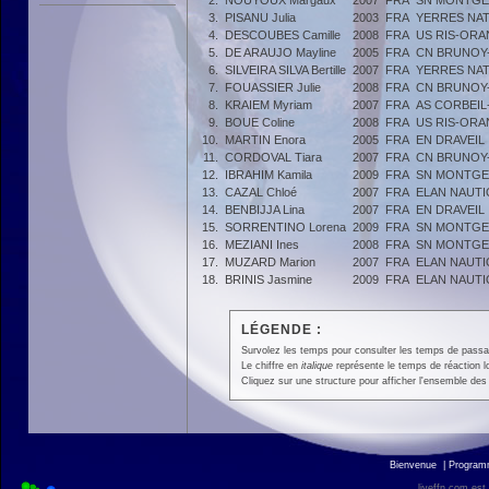
2.
NOUYOUX Margaux
2007
FRA
SN MONTG
3.
PISANU Julia
2003
FRA
YERRES NAT
4.
DESCOUBES Camille
2008
FRA
US RIS-ORA
5.
DE ARAUJO Mayline
2005
FRA
CN BRUNOY
6.
SILVEIRA SILVA Bertille
2007
FRA
YERRES NAT
7.
FOUASSIER Julie
2008
FRA
CN BRUNOY
8.
KRAIEM Myriam
2007
FRA
AS CORBEI
9.
BOUE Coline
2008
FRA
US RIS-ORA
10.
MARTIN Enora
2005
FRA
EN DRAVEIL
11.
CORDOVAL Tiara
2007
FRA
CN BRUNOY
12.
IBRAHIM Kamila
2009
FRA
SN MONTG
13.
CAZAL Chloé
2007
FRA
ELAN NAUTI
14.
BENBIJJA Lina
2007
FRA
EN DRAVEIL
15.
SORRENTINO Lorena
2009
FRA
SN MONTG
16.
MEZIANI Ines
2008
FRA
SN MONTG
17.
MUZARD Marion
2007
FRA
ELAN NAUTI
18.
BRINIS Jasmine
2009
FRA
ELAN NAUTI
LÉGENDE :
Survolez les temps pour consulter les temps de passage 
Le chiffre en
italique
représente le temps de réaction l
Cliquez sur une structure pour afficher l'ensemble des 
Bienvenue
|
Progra
liveffn.com est