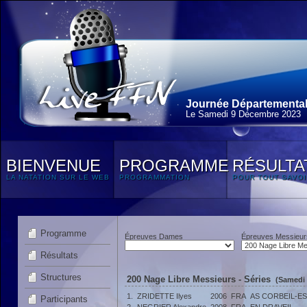
Journée Départementale
Le Samedi 9 Décembre 2023
BIENVENUE
PROGRAMME
RÉSULTA
LA NATATION SUR LE WEB
PROGRAMMATION
POUR TOUT SAVOI
Programme
Épreuves Dames
Épreuves Messieur
Résultats
Structures
200 Nage Libre Messieurs - Séries
(Samedi 
1.
ZRIDETTE Ilyes
2006
FRA
AS CORBEIL-E
Participants