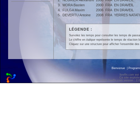
2.
NEGRIER Alexandre
2008
FRA
EN DRAVEIL
3.
MORA Bastien
2000
FRA
EN DRAVEIL
4.
FULGA Maxim
2006
FRA
EN DRAVEIL
5.
DEVERTU Antoine
2008
FRA
YERRES NATAT
LÉGENDE :
Survolez les temps pour consulter les temps de passage 
Le chiffre en
italique
représente le temps de réaction l
Cliquez sur une structure pour afficher l'ensemble des 
Bienvenue
|
Progra
liveffn.com est
Ce site exploite
© 2011 liveffn.com version : 2.