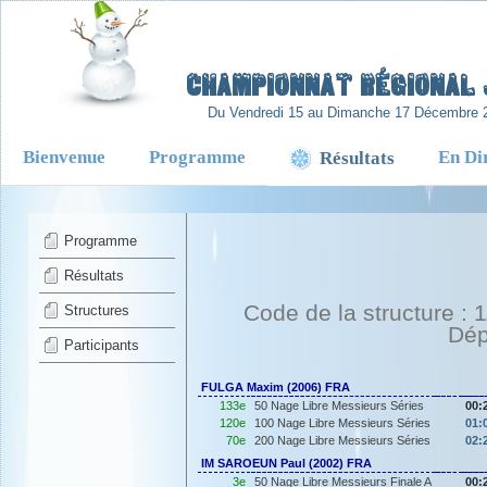
-
Championnat Régional 
Du Vendredi 15 au Dimanche 17 Décembre 
Bienvenue
Programme
En Di
Résultats
Programme
Résultats
Code de la structure :
Structures
Dép
Participants
FULGA Maxim (2006) FRA
133e
50 Nage Libre Messieurs Séries
00:
120e
100 Nage Libre Messieurs Séries
01:
70e
200 Nage Libre Messieurs Séries
02:
IM SAROEUN Paul (2002) FRA
3e
50 Nage Libre Messieurs Finale A
00: