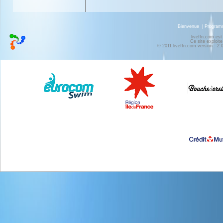
Bienvenue
|
Progra
liveffn.com est
Ce site exploite
© 2011 liveffn.com version : 2.