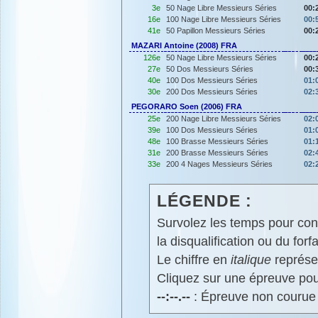
3e
50 Nage Libre Messieurs Séries
00:
16e
100 Nage Libre Messieurs Séries
00:
41e
50 Papillon Messieurs Séries
00:
MAZARI Antoine (2008) FRA
126e
50 Nage Libre Messieurs Séries
00:
27e
50 Dos Messieurs Séries
00:
40e
100 Dos Messieurs Séries
01:
30e
200 Dos Messieurs Séries
02:
PEGORARO Soen (2006) FRA
25e
200 Nage Libre Messieurs Séries
02:
39e
100 Dos Messieurs Séries
01:
48e
100 Brasse Messieurs Séries
01:
31e
200 Brasse Messieurs Séries
02:
33e
200 4 Nages Messieurs Séries
02:
LÉGENDE :
Survolez les temps pour cons
la disqualification ou du forfa
Le chiffre en
italique
représen
Cliquez sur une épreuve pour
--:--.--
: Épreuve non courue