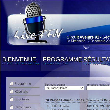
Circuit Avenirs 91 - Sec
Le Dimanche 17 Décembre 20
BIENVENUE
PROGRAMME
RÉSULTA
LA NATATION SUR LE WEB
PROGRAMMATION
POUR TOUT SAVOI
Programme
Épreuves Dames
Épreuves Messieur
Résultats
Structures
50 Brasse Dames - Séries
(Dimanche 17 Déce
1.
SEBZDA Emmy
2012
FRA
CN VIR
Participants