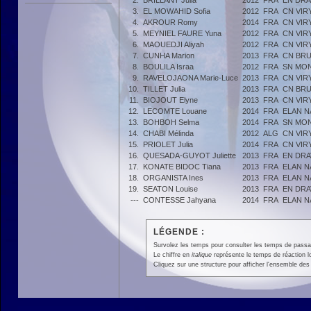
2.
BRILLANT Julia
2012
FRA
EN DRA
3.
EL MOWAHID Sofia
2012
FRA
CN VIR
4.
AKROUR Romy
2014
FRA
CN VIR
5.
MEYNIEL FAURE Yuna
2012
FRA
CN VIR
6.
MAOUEDJI Aliyah
2012
FRA
CN VIR
7.
CUNHA Marion
2013
FRA
CN BR
8.
BOULILA Israa
2012
FRA
SN MO
9.
RAVELOJAONA Marie-Luce
2013
FRA
CN VIR
10.
TILLET Julia
2013
FRA
CN BR
11.
BIOJOUT Elyne
2013
FRA
CN VIR
12.
LECOMTE Louane
2014
FRA
ELAN N
13.
BOHBOH Selma
2014
FRA
SN MO
14.
CHABI Mélinda
2012
ALG
CN VIR
15.
PRIOLET Julia
2014
FRA
CN VIR
16.
QUESADA-GUYOT Juliette
2013
FRA
EN DRA
17.
KONATE BIDOC Tiana
2013
FRA
ELAN N
18.
ORGANISTA Ines
2013
FRA
ELAN N
19.
SEATON Louise
2013
FRA
EN DRA
---
CONTESSE Jahyana
2014
FRA
ELAN N
LÉGENDE :
Survolez les temps pour consulter les temps de passage 
Le chiffre en
italique
représente le temps de réaction l
Cliquez sur une structure pour afficher l'ensemble des 