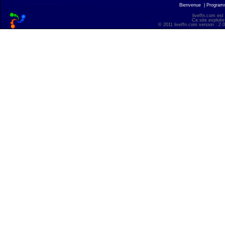
Bienvenue
|
Progra
liveffn.com est
Ce site exploite
© 2011 liveffn.com version : 2.