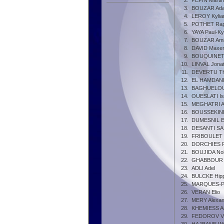
2.
PEPIN Martin
3.
BOUZAR Ad
4.
LEROY Kylia
5.
POTHET Rap
6.
YAYA Paul-Kyl
7.
BOUZAR Ami
8.
DAVID Maxe
9.
BOUQUINET E
10.
LINVAL Jona
11.
DEVERTU T
12.
EL HAMDANI
13.
BAGHUELOU 
14.
OUESLATI Is
15.
MEGHATRI A
16.
BOUSSEKIN
17.
DUMESNIL E
18.
DESANTI SAI
19.
FRIBOULET T
20.
DORCHIES 
21.
BOUJIDA N
22.
GHABBOUR J
23.
ADLI Adel
24.
BULCKE Hipp
25.
MARQUES-P
26.
VERAN Elio
27.
MERY Alexan
28.
KHEMIESS 
29.
FEDOROV Vl