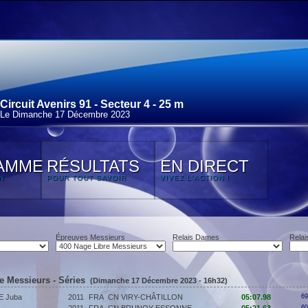
Circuit Avenirs 91 - Secteur 4 - 25 m
Le Dimanche 17 Décembre 2023
AMME
RÉSULTATS
EN DIRECT
N
POUR TOUT SAVOIR
VIVEZ L'ACTION !
Épreuves Messieurs
Relais Dames
Relai
e Messieurs - Séries
(Dimanche 17 Décembre 2023 - 16h32)
 Juba
2011
FRA
CN VIRY-CHÂTILLON
05:07.98
69
60