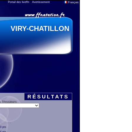
Portail des liveffn
Avertissement
Français
VIRY-CHATILLON
RÉSULTATS
s Messieurs
0 pts
4 pts