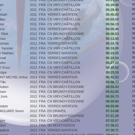
2011
FRA
CN BRUNOY-ESSONNE
05:21.63
am
2011
FRA
CN VIRY-CHÂTILLON
05:28.46
56
n
2011
FRA
CN VIRY-CHÂTILLON
05:28.49
56
haël
2011
FRA
YERRES NATATION
05:45.00
47
lian
2011
FRA
CN VIRY-CHÂTILLON
05:55.03
41
ne
2011
FRA
CN VIRY-CHÂTILLON
05:56.19
41
nce
2011
FRA
YERRES NATATION
06:06.46
36
liott
2012
FRA
CN BRUNOY-ESSONNE
06:06.63
36
than
2012
FRA
CN VIRY-CHÂTILLON
06:12.65
33
homas
2012
FRA
YERRES NATATION
06:16.76
31
 Yassine
2013
FRA
CN VIRY-CHÂTILLON
06:18.00
31
Mathieu
2011
FRA
YERRES NATATION
06:19.25
30
mail
2012
FRA
YERRES NATATION
06:24.54
28
den
2012
FRA
CN VIRY-CHÂTILLON
06:27.09
27
E Enzo
2013
FRA
CN VIRY-CHÂTILLON
06:28.92
26
dgar
2013
FRA
CN VIRY-CHÂTILLON
06:29.16
26
NT-MICHEL Arthur
2014
FRA
YERRES NATATION
06:41.53
21
ilio
2012
FRA
CN VIRY-CHÂTILLON
06:46.73
19
Ruben
2013
FRA
CN BRUNOY-ESSONNE
06:50.43
18
oham
2011
FRA
CN BRUNOY-ESSONNE
06:52.95
17
oris
2012
FRA
CN VIRY-CHÂTILLON
06:55.73
16
2013
FRA
CN BRUNOY-ESSONNE
06:59.84
15
olyte
2012
FRA
YERRES NATATION
06:59.86
15
AULIARD Soren
2013
FRA
EN DRAVEIL
07:14.88
1
2011
FRA
CN BRUNOY-ESSONNE
07:21.28
9
dre
2013
FRA
CN VIRY-CHÂTILLON
07:32.57
7
Adam
2014
FRA
SN MONTGERON
07:38.21
5
adimir
2013
FRA
YERRES NATATION
07:39.71
5
2