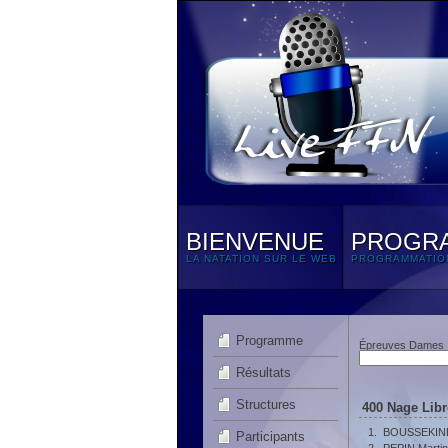
BIENVENUE
PROGR
LA NATATION SUR LE WEB
PROGRAMMATIO
Programme
Épreuves Dames
Résultats
Structures
400 Nage Libr
1.
BOUSSEKINE
Participants