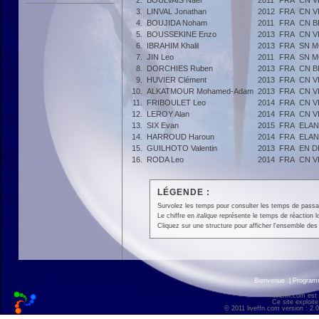
2.
BOULVAIS Naël
2011
FRA
CN V
3.
LINVAL Jonathan
2012
FRA
CN V
4.
BOUJIDA Noham
2011
FRA
CN 
5.
BOUSSEKINE Enzo
2013
FRA
CN V
6.
IBRAHIM Khalil
2013
FRA
SN 
7.
JIN Leo
2011
FRA
SN 
8.
DORCHIES Ruben
2013
FRA
CN 
9.
HUVIER Clément
2013
FRA
CN V
10.
ALKATMOUR Mohamed-Adam
2013
FRA
CN V
11.
FRIBOULET Leo
2014
FRA
CN V
12.
LEROY Alan
2014
FRA
CN V
13.
SIX Evan
2015
FRA
ELAN
14.
HARROUD Haroun
2014
FRA
ELAN
15.
GUILHOTO Valentin
2013
FRA
EN D
16.
RODA Leo
2014
FRA
CN V
LÉGENDE :
Survolez les temps pour consulter les temps de passage 
Le chiffre en
italique
représente le temps de réaction l
Cliquez sur une structure pour afficher l'ensemble des 
Bienvenue
|
Progra
liveffn.com est
Ce site exploite
© 2011 liveffn.com version : 2.