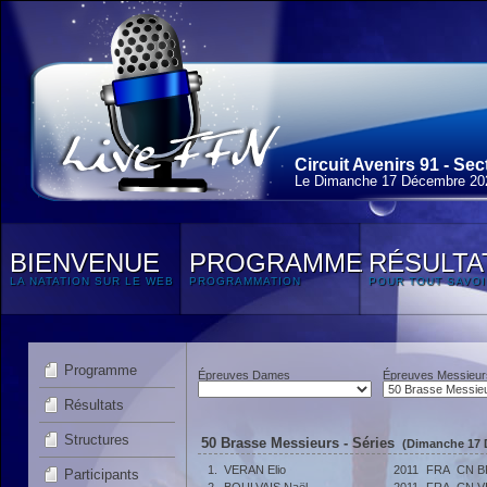
Circuit Avenirs 91 - Sec
Le Dimanche 17 Décembre 20
BIENVENUE
PROGRAMME
RÉSULTA
LA NATATION SUR LE WEB
PROGRAMMATION
POUR TOUT SAVOI
Programme
Épreuves Dames
Épreuves Messieur
Résultats
Structures
50 Brasse Messieurs - Séries
(Dimanche 17 
1.
VERAN Elio
2011
FRA
CN 
Participants