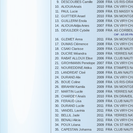
9.
DESCOUBES Camille
2008
FRA
US RIS-OR
10.
ALIOUA Anaïs
2010
FRA
CN VIRY-C
11.
PAUL Lucie
2009
FRA
ES MASSY 
12.
GUITTIER Anael
2010
FRA
SN MONTG
13.
GUILLERM Enola
2008
FRA
CN VIRY-C
14.
ALIOUA Aldjia Anies
2007
FRA
CN VIRY-C
15.
DEVULDER Cybèle
2008
FRA
AS CORBEI
CAF - ILE-DE-F
16.
GLEMET Anna
2011
FRA
SN MONTG
17.
DUMAS Clémence
2008
FRA
CN VIRY-C
18.
CSAKI Clarisse
2009
FRA
CLUB NAUT
19.
DUCRE Méandra
2009
FRA
YERRES NA
20.
RABAT ALLOUX Elise
2006
FRA
CLUB NAUT
21.
GROHMANN Penelope
2007
FRA
CN VIRY-C
22.
NOUREDDINE Attika
2008
FRA
ETAMPES N
23.
LANDREAT Cloé
2008
FRA
ELAN NAUT
24.
DURAND Alix
2009
FRA
CN VIRY-C
25.
BOUE Coline
2008
FRA
US RIS-OR
26.
IBRAHIM Kamila
2009
FRA
SN MONTG
27.
MARTIN Lucile
2008
FRA
YERRES NA
28.
CHARDEY Anaïs
2010
FRA
EN DRAVEIL
29.
FERAUD Lisa
2009
FRA
CLUB NAUT
30.
DURAND Lucile
2011
FRA
CN VIRY-C
31.
VANDEL Lavinia
2011
FRA
CN VIRY-C
32.
BELLIL Jade
2011
FRA
YERRES NA
33.
BENALI Alicia
2011
FRA
CN VIRY-C
34.
POUX Léana
2009
FRA
CN ST-MIC
35.
CAPESTAN Johanna
2011
FRA
CLUB NAUT