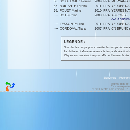
36.
SOKALEWICZ Perrine
2009
FRA
MORSANG E
37.
BRIGANTE Lorena
2011
FRA
YERRES NA
38.
FOUET Marine
2010
FRA
YERRES NA
---
BOTS Chloé
2009
FRA
AS CORBEI
CAF - ILE-DE-F
---
TESSON Pauline
2011
FRA
YERRES NA
---
CORDOVAL Tiara
2007
FRA
CN BRUNO
LÉGENDE :
Survolez les temps pour consulter les temps de passage 
Le chiffre en
italique
représente le temps de réaction l
Cliquez sur une structure pour afficher l'ensemble des 
Bienvenue
|
Progra
liveffn.com est
Ce site exploite
© 2011 liveffn.com version : 2.