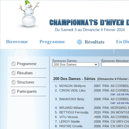
-
Championnats d'Hiver d
Du Samedi 3 au Dimanche 4 Février 2024
Bienvenue
Programme
En Di
Résultats
Épreuves Dames
Épreuves Messieur
Programme
Résultats
200 Dos Dames - Séries
(Dimanche 4 Février 
Structures
1.
MONGIN Sthélyna
2007
FRA
AS CORBEI
2.
CIRON VIDIL Lilou
2009
FRA
AS CORBEI
Participants
CAF - ILE-DE-F
3.
BAKAYOKO Betty
2008
FRA
AS CORBEI
CAF - ILE-DE-F
4.
BRUAND Mélanie
2006
FRA
MORSANG E
5.
BETTIOUI Ferroudja
2010
FRA
SN MONTG
6.
VITU Victoria
2009
FRA
AS CORBEI
7.
LEROY Maëlle
2009
FRA
CN VIRY-C
8.
PASTRE Ornella
2006
FRA
CN VIRY-C