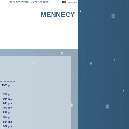
Portail des liveffn
Avertissement
Français
MENNECY
1072 pts
980 pts
944 pts
941 pts
920 pts
886 pts
884 pts
884 pts
869 pts