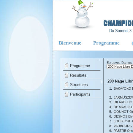
-
Champio
Du Samedi 3 
Bienvenue
Programme
Épreuves Dames
Programme
Résultats
200 Nage Lib
Structures
1.
BAKAYOKO B
Participants
2.
JARMUSZEW
3.
DILARD-TIOZ
4.
DE ARAUJO 
5.
GOUNOT Or
6.
DESNOS Ely
7.
LOUBEYRE Ga
8.
VAUBOURG 
9.
PASTRE Orne