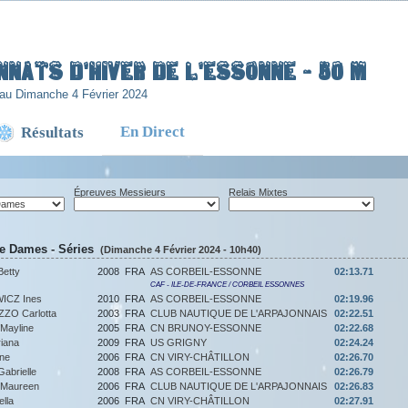
nnats d'Hiver de l'Essonne - 50 m
au Dimanche 4 Février 2024
En Direct
Résultats
Épreuves Messieurs
Relais Mixtes
re Dames - Séries
(Dimanche 4 Février 2024 - 10h40)
etty
2008
FRA
AS CORBEIL-ESSONNE
02:13.71
CAF - ILE-DE-FRANCE / CORBEIL ESSONNES
ICZ Ines
2010
FRA
AS CORBEIL-ESSONNE
02:19.96
ZO Carlotta
2003
FRA
CLUB NAUTIQUE DE L'ARPAJONNAIS
02:22.51
Mayline
2005
FRA
CN BRUNOY-ESSONNE
02:22.68
iana
2009
FRA
US GRIGNY
02:24.24
ne
2006
FRA
CN VIRY-CHÂTILLON
02:26.70
brielle
2008
FRA
AS CORBEIL-ESSONNE
02:26.79
Maureen
2006
FRA
CLUB NAUTIQUE DE L'ARPAJONNAIS
02:26.83
lla
2006
FRA
CN VIRY-CHÂTILLON
02:27.91