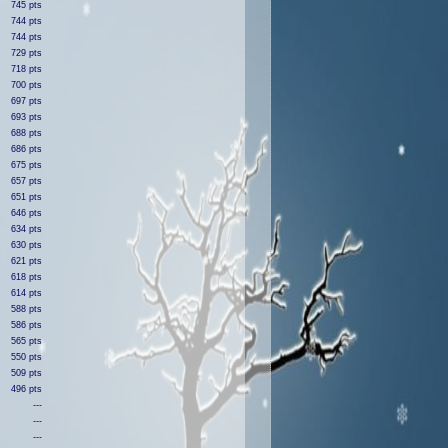
745 pts
744 pts
744 pts
729 pts
718 pts
700 pts
697 pts
693 pts
688 pts
686 pts
675 pts
657 pts
651 pts
646 pts
634 pts
630 pts
621 pts
618 pts
614 pts
588 pts
586 pts
565 pts
550 pts
509 pts
496 pts
---
---
---