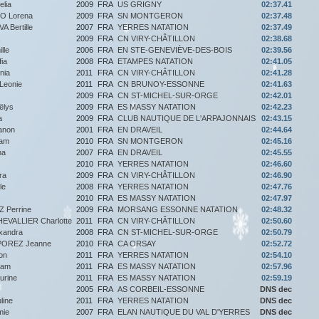
lia
2009
FRA
US GRIGNY
02:37.41
O Lorena
2009
FRA
SN MONTGERON
02:37.48
A Bertille
2007
FRA
YERRES NATATION
02:37.49
x
2009
FRA
CN VIRY-CHÂTILLON
02:38.68
lle
2006
FRA
EN STE-GENEVIÈVE-DES-BOIS
02:39.56
ia
2008
FRA
ETAMPES NATATION
02:41.05
nia
2011
FRA
CN VIRY-CHÂTILLON
02:41.28
eonie
2011
FRA
CN BRUNOY-ESSONNE
02:41.63
2009
FRA
CN ST-MICHEL-SUR-ORGE
02:42.01
lys
2009
FRA
ES MASSY NATATION
02:42.23
a
2009
FRA
CLUB NAUTIQUE DE L'ARPAJONNAIS
02:43.15
anon
2001
FRA
EN DRAVEIL
02:44.64
am
2010
FRA
SN MONTGERON
02:45.16
na
2007
FRA
EN DRAVEIL
02:45.55
2010
FRA
YERRES NATATION
02:46.60
ra
2009
FRA
CN VIRY-CHÂTILLON
02:46.90
le
2008
FRA
YERRES NATATION
02:47.76
2010
FRA
ES MASSY NATATION
02:47.97
 Perrine
2009
FRA
MORSANG ESSONNE NATATION
02:48.32
EVALLIER Charlotte
2011
FRA
CN VIRY-CHÂTILLON
02:50.60
xandra
2008
FRA
CN ST-MICHEL-SUR-ORGE
02:50.79
OREZ Jeanne
2010
FRA
CA ORSAY
02:52.72
on
2011
FRA
YERRES NATATION
02:54.10
ram
2011
FRA
ES MASSY NATATION
02:57.96
urine
2011
FRA
ES MASSY NATATION
02:59.19
2005
FRA
AS CORBEIL-ESSONNE
DNS dec
line
2011
FRA
YERRES NATATION
DNS dec
mie
2007
FRA
ELAN NAUTIQUE DU VAL D'YERRES
DNS dec