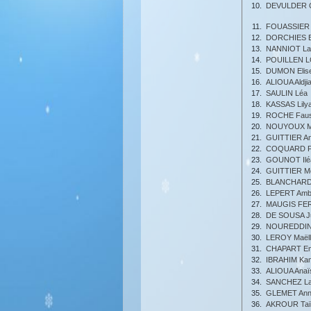
10.
DEVULDER C
11.
FOUASSIER J
12.
DORCHIES 
13.
NANNIOT Lal
14.
POUILLEN L
15.
DUMON Elis
16.
ALIOUA Aldjia
17.
SAULIN Léa
18.
KASSAS Lily
19.
ROCHE Faus
20.
NOUYOUX M
21.
GUITTIER An
22.
COQUARD P
23.
GOUNOT Ilé
24.
GUITTIER Me
25.
BLANCHARD
26.
LEPERT Amb
27.
MAUGIS FER
28.
DE SOUSA Ju
29.
NOUREDDINE
30.
LEROY Maël
31.
CHAPART Em
32.
IBRAHIM Kam
33.
ALIOUA Anaï
34.
SANCHEZ La
35.
GLEMET An
36.
AKROUR Taï