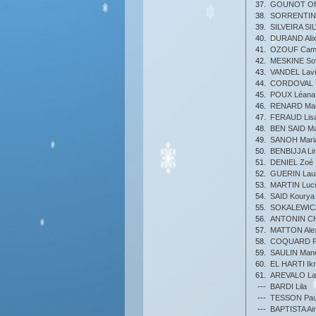
37.
GOUNOT Ofe
38.
SORRENTIN
39.
SILVEIRA SILV
40.
DURAND Ali
41.
OZOUF Cami
42.
MESKINE Sof
43.
VANDEL Lavi
44.
CORDOVAL L
45.
POUX Léana
46.
RENARD Maë
47.
FERAUD Lis
48.
BEN SAID M
49.
SANOH Mari
50.
BENBIJJA Li
51.
DENIEL Zoé
52.
GUERIN Lau
53.
MARTIN Luci
54.
SAID Kourya
55.
SOKALEWICZ
56.
ANTONIN CH
57.
MATTON Ale
58.
COQUARD P
59.
SAULIN Man
60.
EL HARTI Ik
61.
AREVALO La
---
BARDI Lila
---
TESSON Pau
---
BAPTISTA Ai