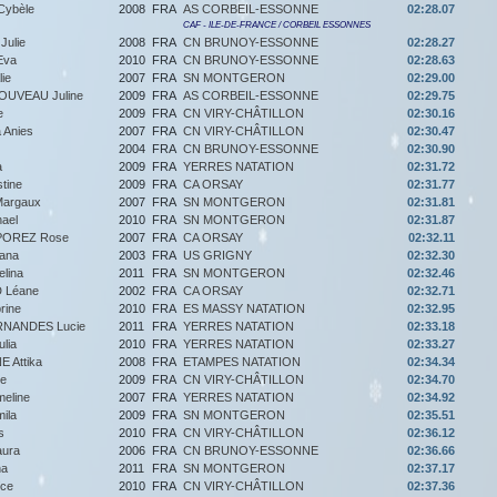
ybèle
2008
FRA
AS CORBEIL-ESSONNE
02:28.07
CAF - ILE-DE-FRANCE / CORBEIL ESSONNES
ulie
2008
FRA
CN BRUNOY-ESSONNE
02:28.27
Eva
2010
FRA
CN BRUNOY-ESSONNE
02:28.63
ie
2007
FRA
SN MONTGERON
02:29.00
OUVEAU Juline
2009
FRA
AS CORBEIL-ESSONNE
02:29.75
e
2009
FRA
CN VIRY-CHÂTILLON
02:30.16
 Anies
2007
FRA
CN VIRY-CHÂTILLON
02:30.47
2004
FRA
CN BRUNOY-ESSONNE
02:30.90
a
2009
FRA
YERRES NATATION
02:31.72
tine
2009
FRA
CA ORSAY
02:31.77
argaux
2007
FRA
SN MONTGERON
02:31.81
ael
2010
FRA
SN MONTGERON
02:31.87
OREZ Rose
2007
FRA
CA ORSAY
02:32.11
ana
2003
FRA
US GRIGNY
02:32.30
lina
2011
FRA
SN MONTGERON
02:32.46
 Léane
2002
FRA
CA ORSAY
02:32.71
rine
2010
FRA
ES MASSY NATATION
02:32.95
NANDES Lucie
2011
FRA
YERRES NATATION
02:33.18
lia
2010
FRA
YERRES NATATION
02:33.27
 Attika
2008
FRA
ETAMPES NATATION
02:34.34
le
2009
FRA
CN VIRY-CHÂTILLON
02:34.70
eline
2007
FRA
YERRES NATATION
02:34.92
ila
2009
FRA
SN MONTGERON
02:35.51
s
2010
FRA
CN VIRY-CHÂTILLON
02:36.12
ura
2006
FRA
CN BRUNOY-ESSONNE
02:36.66
na
2011
FRA
SN MONTGERON
02:37.17
ce
2010
FRA
CN VIRY-CHÂTILLON
02:37.36