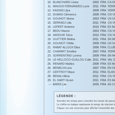
10.
BLANCHARD Léane
2002
FRA
CA O
11.
MAUGIS FERNANDES Lucie
2011
FRA
YERR
12.
KASSAS Lilya
2009
FRA
YERR
13.
DUMAS Clémence
2008
FRA
CN V
14.
GOUNOT Iléana
2003
FRA
US G
15.
SERRADJ Lilia
2011
FRA
CN V
16.
LEPERT Ambrine
2010
FRA
ES M
17.
BEDU Manon
2003
FRA
CN V
18.
AKROUR Taïce
2010
FRA
CN V
19.
GUITTIER Melina
2011
FRA
SN 
20.
GOUNOT Ofelia
2009
FRA
US G
21.
RABAT ALLOUX Elise
2006
FRA
CLUB
22.
CHAPART Emeline
2007
FRA
YERR
23.
SORRENTINO Lorena
2009
FRA
SN 
24.
LE HELLOCO-GUILLOU Calie
2011
FRA
VAL 
25.
RENARD Maëlys
2009
FRA
ES M
26.
BENBIJJA Lina
2007
FRA
EN D
27.
GEFFROY Maya
2011
FRA
ELAN
28.
BENALI Alicia
2011
FRA
CN V
29.
EL HARTI Ikram
2011
FRA
ES M
---
BARDI Lila
2005
FRA
AS C
LÉGENDE :
Survolez les temps pour consulter les temps de passage 
Le chiffre en
italique
représente le temps de réaction l
Cliquez sur une structure pour afficher l'ensemble des 