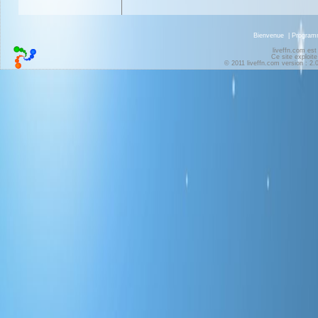
Bienvenue
|
Progra
liveffn.com est
Ce site exploite
© 2011 liveffn.com version : 2.