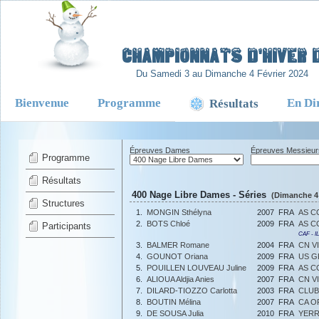
-
Championnats d'Hiver d
Du Samedi 3 au Dimanche 4 Février 2024
Bienvenue
Programme
En Di
Résultats
Épreuves Dames
Épreuves Messieur
Programme
Résultats
400 Nage Libre Dames - Séries
(Dimanche 4 
Structures
1.
MONGIN Sthélyna
2007
FRA
AS C
2.
BOTS Chloé
2009
FRA
AS C
Participants
CAF - 
3.
BALMER Romane
2004
FRA
CN V
4.
GOUNOT Oriana
2009
FRA
US G
5.
POUILLEN LOUVEAU Juline
2009
FRA
AS C
6.
ALIOUA Aldjia Anies
2007
FRA
CN V
7.
DILARD-TIOZZO Carlotta
2003
FRA
CLUB
8.
BOUTIN Mélina
2007
FRA
CA O
9.
DE SOUSA Julia
2010
FRA
YERR