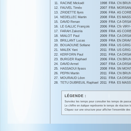
11.
RACINE Mickaël
1998
FRA
CN BRU
12.
FAUVEL Timéo
2007
FRA
MORSAN
13.
ZRIDETTE Ilyes
2006
FRA
AS CORB
14.
NEDELLEC Martin
2008
FRA
ES MASS
15.
DAVID Renan
2009
FRA
CA ORSA
16.
LE GALLIC François
2006
FRA
CN VIRY
17.
FARAH Zakeria
2009
FRA
AS CORB
18.
MIALOT Paul
2009
FRA
CA ORSA
19.
BRILLANT Lucas
2009
FRA
EN DRAV
20.
BOUAOUNE Sofiane
2006
FRA
US GRI
21.
MALEK Yani
2011
FRA
US GRI
22.
KERFORN Paul
2011
FRA
CA ORSA
23.
BURGER Raphael
2006
FRA
CN BRU
24.
DAVID Armel
2007
FRA
CA ORSA
25.
HASSAOUI Ilyass
2008
FRA
SN MON
26.
PEPIN Martin
2011
FRA
CN BRU
27.
MOURAUD Léon
2011
FRA
CA ORSA
28.
TETU DUBREUIL Raphael
2011
FRA
ES MASS
LÉGENDE :
Survolez les temps pour consulter les temps de passage 
Le chiffre en
italique
représente le temps de réaction l
Cliquez sur une structure pour afficher l'ensemble des 