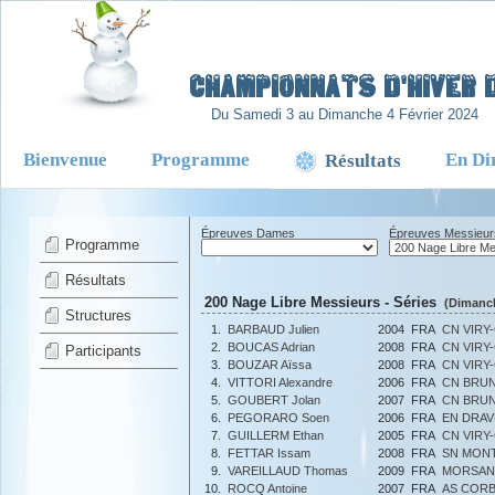
-
Championnats d'Hiver d
Du Samedi 3 au Dimanche 4 Février 2024
Bienvenue
Programme
En Di
Résultats
Épreuves Dames
Épreuves Messieur
Programme
Résultats
200 Nage Libre Messieurs - Séries
(Dimanch
Structures
1.
BARBAUD Julien
2004
FRA
CN VIRY
2.
BOUCAS Adrian
2008
FRA
CN VIRY
Participants
3.
BOUZAR Aïssa
2008
FRA
CN VIRY
4.
VITTORI Alexandre
2006
FRA
CN BRU
5.
GOUBERT Jolan
2007
FRA
CN BRU
6.
PEGORARO Soen
2006
FRA
EN DRAV
7.
GUILLERM Ethan
2005
FRA
CN VIRY
8.
FETTAR Issam
2008
FRA
SN MON
9.
VAREILLAUD Thomas
2009
FRA
MORSAN
10.
ROCQ Antoine
2007
FRA
AS CORB