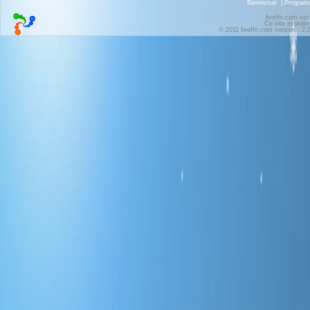
Bienvenue
|
Progra
liveffn.com est
Ce site exploite
© 2011 liveffn.com version : 2.