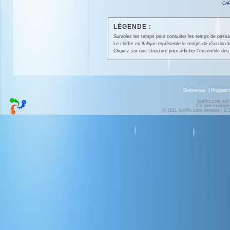
CAF
LÉGENDE :
Survolez les temps pour consulter les temps de passage 
Le chiffre en
italique
représente le temps de réaction l
Cliquez sur une structure pour afficher l'ensemble des 
Bienvenue
|
Progra
liveffn.com est
Ce site exploite
© 2011 liveffn.com version : 2.