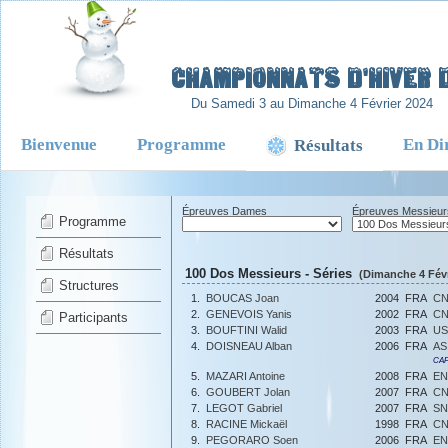
-
Championnats d'Hiver d
Du Samedi 3 au Dimanche 4 Février 2024
Bienvenue
Programme
En Di
Résultats
Épreuves Dames
Épreuves Messieur
Programme
Résultats
100 Dos Messieurs - Séries
(Dimanche 4 Févr
Structures
1.
BOUCAS Joan
2004
FRA
CN
2.
GENEVOIS Yanis
2002
FRA
CN
Participants
3.
BOUFTINI Walid
2003
FRA
US
4.
DOISNEAU Alban
2006
FRA
AS
CAF
5.
MAZARI Antoine
2008
FRA
EN
6.
GOUBERT Jolan
2007
FRA
CN
7.
LEGOT Gabriel
2007
FRA
S
8.
RACINE Mickaël
1998
FRA
CN
9.
PEGORARO Soen
2006
FRA
EN