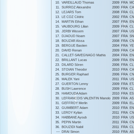
10.
VAREILLAUD Thomas
2009
FRA
MO
11.
SURROZ Alexandre
2000
FRA
CA
12.
LEJARS Tom
2008
FRA
CL
13.
LE COZ Cédric
2002
FRA
CN
14.
MARTIN Ethan
2007
FRA
EN
15.
VAUBOURG Lilian
2009
FRA
CL
16.
JERBI Wissem
2007
FRA
US
17.
DJAOUD Noam
2007
FRA
S
18.
BOUZAR Aïssa
2008
FRA
CN
19.
BERGUE Bastien
2004
FRA
YE
20.
DAVID Renan
2009
FRA
CA
21.
CALLET-SAVEGNAGO Mathis
2004
FRA
EN
22.
BRILLANT Lucas
2009
FRA
EN
23.
DILARD Sören
2006
FRA
CL
24.
STOIAN Theodor
2010
FRA
CA
25.
BURGER Raphael
2006
FRA
CN
26.
MALEK Yani
2011
FRA
US
27.
GUERTON Lenny
2009
FRA
ET
28.
BUSH Lawrence
2009
FRA
CL
29.
HAMOUDA Adam
2010
FRA
ES
30.
LEFRANCOIS VALENTIN Manolo
2009
FRA
AS
31.
GEFFROY Merlin
2009
FRA
EL
32.
GUIMBERT Adam
2010
FRA
EN
33.
LEROY Kylian
2011
FRA
CN
34.
HABBANE Ayoub
2010
FRA
US
35.
PEPIN Martin
2011
FRA
CN
36.
BOUZIDI Nabil
2011
FRA
CL
---
DRAI Simon
2010
FRA
AS