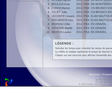
2.
RESSAD Agnes
2013
FRA
SN MONTGERO
3.
BOULILA Israa
2012
FRA
SN MONTGERO
4.
CUNHA Marion
2013
FRA
CN BRUNOY-E
5.
TILLET Julia
2013
FRA
CN BRUNOY-E
6.
LECOMTE Louane
2014
FRA
ELAN NAUTIQUE
7.
ORGANISTA Ines
2013
FRA
ELAN NAUTIQUE
8.
MOREAU Zélie
2014
FRA
EN DRAVEIL
9.
GRANIER Maëlle
2014
FRA
EN DRAVEIL
10.
SEATON Louise
2013
FRA
EN DRAVEIL
LÉGENDE :
Survolez les temps pour consulter les temps de passage 
Le chiffre en
italique
représente le temps de réaction l
Cliquez sur une structure pour afficher l'ensemble des 
Bienvenue
|
Progra
liveffn.com est
Ce site exploite
© 2011 liveffn.com version : 2.