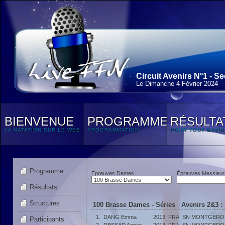
Circuit Avenirs N°1 - Se
Le Dimanche 4 Février 2024
BIENVENUE
PROGRAMME
RÉSULTA
LA NATATION SUR LE WEB
PROGRAMMATION
POUR TOUT SAVOI
Programme
Épreuves Dames
Épreuves Messieur
Résultats
Structures
100 Brasse Dames - Séries Avenirs 2&3 :
1.
DANG Emma
2013
FRA
SN MONTGERO
Participants