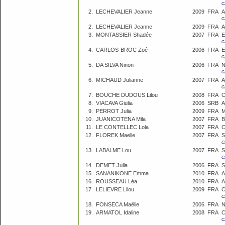
C
2.
LECHEVALIER Jeanne
2009
FRA
A
C
2.
LECHEVALIER Jeanne
2009
FRA
A
3.
MONTASSIER Shadée
2007
FRA
E
C
4.
CARLOS-BROC Zoé
2006
FRA
E
C
5.
DA SILVA Ninon
2006
FRA
N
C
6.
MICHAUD Julianne
2007
FRA
A
C
7.
BOUCHE DUDOUS Lilou
2008
FRA
C
8.
VIACAVA Giulia
2006
SRB
A
9.
PERROT Julia
2009
FRA
M
10.
JUANICOTENA Mila
2007
FRA
B
11.
LE CONTELLEC Lola
2007
FRA
C
12.
FLOREK Maelle
2007
FRA
S
C
13.
LABALME Lou
2007
FRA
S
C
14.
DEMET Julia
2006
FRA
S
15.
SANANIKONE Emma
2010
FRA
A
16.
ROUSSEAU Léa
2010
FRA
A
17.
LELIEVRE Lilou
2009
FRA
C
C
18.
FONSECA Maëlie
2006
FRA
N
19.
ARMATOL Idaline
2008
FRA
C