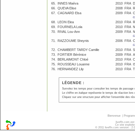
65.
INNES Maéva
2010
FRA
D
66.
QUEVA Elise
2008
FRA
R
67.
CAGNARD Elsa
2009
FRA
C
C
68.
LEON Elea
2010
FRA
R
69.
FOURNELA Lola
2010
FRA
N
70.
RIVAL Lou-Ann
2009
FRA
N
C
71.
RAZZOUME Sheynis
2006
FRA
C
72.
CHAMBERT TARDY Camille
2010
FRA
S
73.
FORTIER Bérénice
2009
FRA
A
74.
BERLAIMONT Chloé
2010
FRA
C
75.
ROUSSEAU Louanne
2010
FRA
I
76.
HERNANDEZ Lily
2010
FRA
T
LÉGENDE :
Survolez les temps pour consulter les temps de passage ou p
Le chiffre en
italique
représente le temps de réaction lors 
Cliquez sur une structure pour afficher l'ensemble des résu
Bienvenue
|
Progra
liveffn.com est
Ce site exploite
© 2011 liveffn.com version : 2.