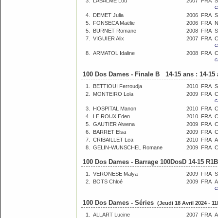
3.
LABALME Lou
2007
FRA
S
C
4.
DEMET Julia
2006
FRA
S
5.
FONSECA Maëlie
2006
FRA
N
5.
BURNET Romane
2008
FRA
S
7.
VIGUIER Alix
2007
FRA
C
C
8.
ARMATOL Idaline
2008
FRA
C
100 Dos Dames - Finale B 14-15 ans : 14-15
1.
BETTIOUI Ferroudja
2010
FRA
2.
MONTEIRO Lola
2009
FRA
C
C
3.
HOSPITAL Manon
2010
FRA
C
4.
LE ROUX Eden
2010
FRA
C
5.
GAUTIER Alwena
2009
FRA
C
6.
BARRET Elsa
2009
FRA
C
7.
CRIBAILLET Lea
2010
FRA
A
8.
GELIN-WUNSCHEL Romane
2009
FRA
100 Dos Dames - Barrage 100DosD 14-15 R1
1.
VERONESE Malya
2009
FRA
S
2.
BOTS Chloé
2009
FRA
A
C
100 Dos Dames - Séries
(Jeudi 18 Avril 2024 - 1
1.
ALLART Lucine
2007
FRA
A