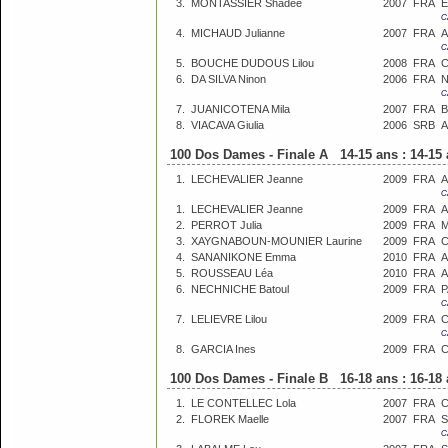
3.
MONTASSIER Shadée
2007
FRA
E
C
4.
MICHAUD Julianne
2007
FRA
A
C
5.
BOUCHE DUDOUS Lilou
2008
FRA
C
6.
DA SILVA Ninon
2006
FRA
N
C
7.
JUANICOTENA Mila
2007
FRA
B
8.
VIACAVA Giulia
2006
SRB
A
100 Dos Dames - Finale A 14-15 ans : 14-15
1.
LECHEVALIER Jeanne
2009
FRA
A
C
1.
LECHEVALIER Jeanne
2009
FRA
A
2.
PERROT Julia
2009
FRA
M
3.
XAYGNABOUN-MOUNIER Laurine
2009
FRA
C
4.
SANANIKONE Emma
2010
FRA
A
5.
ROUSSEAU Léa
2010
FRA
A
6.
NECHNICHE Batoul
2009
FRA
P
C
7.
LELIEVRE Lilou
2009
FRA
C
C
8.
GARCIA Ines
2009
FRA
C
100 Dos Dames - Finale B 16-18 ans : 16-18
1.
LE CONTELLEC Lola
2007
FRA
C
2.
FLOREK Maelle
2007
FRA
S
C