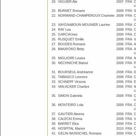
20.
VIGUIER Alix
2007
FRA
C
C
20.
BURNET Romane
2008
FRA
S
22.
NORMAND-CHAMPEROUX Charlotte
2008
FRA
C
C
23.
XAYGNABOUN-MOUNIER Laurine
2009
FRA
C
24.
RAY Lea
2008
FRA
C
25.
GARCIA Ines
2009
FRA
C
26.
RUSQUET Emilie
2008
FRA
V
27.
BOUDES Romane
2006
FRA
A
28.
BAKAYOKO Betty
2008
FRA
A
C
29.
MIGLIORE Louisa
2008
FRA
N
30.
NECHNICHE Batoul
2009
FRA
P
C
31.
BOURSEUL Andréanne
2008
FRA
D
32.
TABIASCO Leonore
2008
FRA
O
33.
SCHNEPF Victoria
2006
FRA
E
34.
VAN ACKER Charlize
2006
FRA
N
C
35.
SIMON Gabriela
2008
FRA
C
C
36.
MONTEIRO Lola
2009
FRA
C
C
37.
GAUTIER Alwena
2009
FRA
C
38.
CALECKI Emma
2008
FRA
V
39.
BARRET Elsa
2009
FRA
C
40.
HOSPITAL Manon
2010
FRA
C
41.
GELIN-WUNSCHEL Romane
2009
FRA