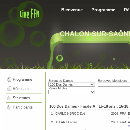
Bienvenue
Programme
Ré
CHALON-SUR-SAÔN
Programme
Épreuves Dames
Épreuves Messieurs
Résultats
Relais Mixtes
Structures
100 Dos Dames - Finale A 16-18 ans : 16-18
Participants
1.
CARLOS-BROC Zoé
2006
FRA
E
C
2.
ALLART Lucine
2007
FRA
A
C