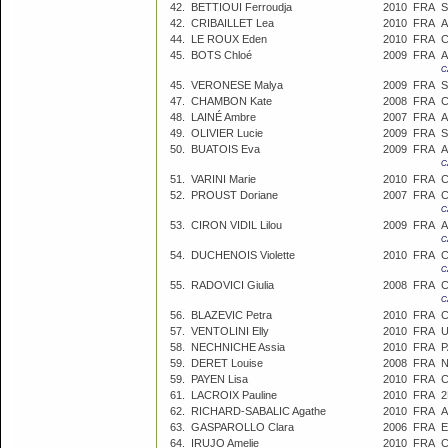
42.
BETTIOUI Ferroudja
2010
FRA
42.
CRIBAILLET Lea
2010
FRA
A
44.
LE ROUX Eden
2010
FRA
C
45.
BOTS Chloé
2009
FRA
A
C
45.
VERONESE Malya
2009
FRA
S
47.
CHAMBON Kate
2008
FRA
C
48.
LAINÉ Ambre
2007
FRA
49.
OLIVIER Lucie
2009
FRA
S
50.
BUATOIS Eva
2009
FRA
A
C
51.
VARINI Marie
2010
FRA
52.
PROUST Doriane
2007
FRA
C
C
53.
CIRON VIDIL Lilou
2009
FRA
A
C
54.
DUCHENOIS Violette
2010
FRA
C
C
55.
RADOVICI Giulia
2008
FRA
C
C
56.
BLAZEVIC Petra
2010
FRA
C
57.
VENTOLINI Elly
2010
FRA
58.
NECHNICHE Assia
2010
FRA
P
59.
DERET Louise
2008
FRA
N
59.
PAYEN Lisa
2010
FRA
C
61.
LACROIX Pauline
2010
FRA
2
62.
RICHARD-SABALIC Agathe
2010
FRA
A
63.
GASPAROLLO Clara
2006
FRA
64.
IRUJO Amelie
2010
FRA
C