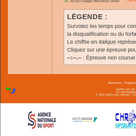
2e
4x100 4 Nages Messieurs Séries
[
1er
re
LÉGENDE :
Survolez les temps pour cons
la disqualification ou du forfa
Le chiffre en
italique
représen
Cliquez sur une épreuve pour
--:--.--
: Épreuve non courue
Bienvenue
|
Progra
liveffn.com est
Ce site exploite
© 2011 liveffn.com version : 2.