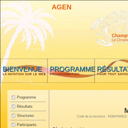
AGEN
Champio
Le Diman
BIENVENUE
PROGRAMME
RÉSULTA
LA NATATION SUR LE WEB
PROGRAMMATION
POUR TOUT SAVOI
Programme
Résultats
Structures
Code de la structure : 433047000
Participants