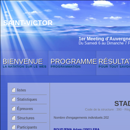
SAINT-VICTOR
1er Meeting d'Auvergne
Du Samedi 6 au Dimanche 7 F
BIENVENUE
PROGRAMME
RÉSULTA
LA NATATION SUR LE WEB
PROGRAMMATION
POUR TOUT SAVOI
listes
Statistiques
STA
Épreuves
Code de la structure : 390 -
Structures
Nombre d'engagements individuels:202
Participants
BOUDJEMA Adam (2001) FRA