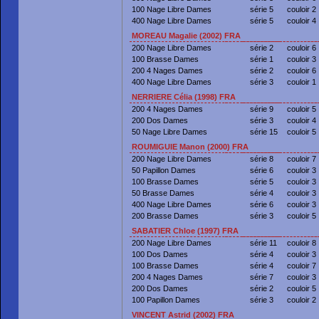
100 Nage Libre Dames
série 5
couloir 2
400 Nage Libre Dames
série 5
couloir 4
MOREAU Magalie (2002) FRA
200 Nage Libre Dames
série 2
couloir 6
100 Brasse Dames
série 1
couloir 3
200 4 Nages Dames
série 2
couloir 6
400 Nage Libre Dames
série 3
couloir 1
NERRIERE Célia (1998) FRA
200 4 Nages Dames
série 9
couloir 5
200 Dos Dames
série 3
couloir 4
50 Nage Libre Dames
série 15
couloir 5
ROUMIGUIE Manon (2000) FRA
200 Nage Libre Dames
série 8
couloir 7
50 Papillon Dames
série 6
couloir 3
100 Brasse Dames
série 5
couloir 3
50 Brasse Dames
série 4
couloir 3
400 Nage Libre Dames
série 6
couloir 3
200 Brasse Dames
série 3
couloir 5
SABATIER Chloe (1997) FRA
200 Nage Libre Dames
série 11
couloir 8
100 Dos Dames
série 4
couloir 3
100 Brasse Dames
série 4
couloir 7
200 4 Nages Dames
série 7
couloir 3
200 Dos Dames
série 2
couloir 5
100 Papillon Dames
série 3
couloir 2
VINCENT Astrid (2002) FRA