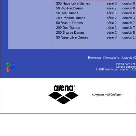
200 Nage Libre Dames
série 6
couloir 8
50 Papillon Dames
série 7
couloir 8
50 Dos Dames
série 5
couloir 6
200 Papillon Dames
série 2
couloir 3
50 Brasse Dames
série 2
couloir 7
200 Dos Dames
série 2
couloir 7
200 Brasse Dames
série 2
couloir 5
50 Nage Libre Dames
série 8
couloir 1
Bienvenue
|
Programme
|
Liste de d
liveffn.com est
Ce site exploite
© 2011 liveffn.com version : 2.