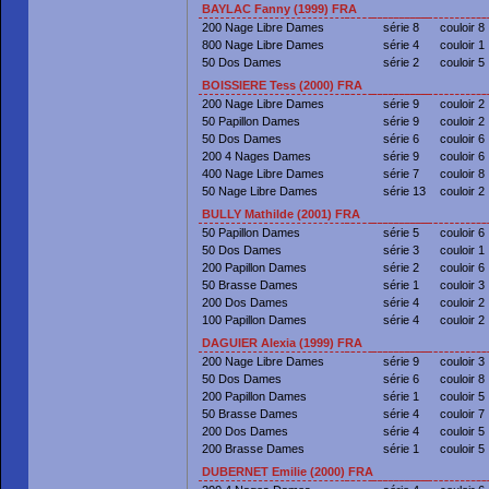
BAYLAC Fanny (1999) FRA
200 Nage Libre Dames
série 8
couloir 8
800 Nage Libre Dames
série 4
couloir 1
50 Dos Dames
série 2
couloir 5
BOISSIERE Tess (2000) FRA
200 Nage Libre Dames
série 9
couloir 2
50 Papillon Dames
série 9
couloir 2
50 Dos Dames
série 6
couloir 6
200 4 Nages Dames
série 9
couloir 6
400 Nage Libre Dames
série 7
couloir 8
50 Nage Libre Dames
série 13
couloir 2
BULLY Mathilde (2001) FRA
50 Papillon Dames
série 5
couloir 6
50 Dos Dames
série 3
couloir 1
200 Papillon Dames
série 2
couloir 6
50 Brasse Dames
série 1
couloir 3
200 Dos Dames
série 4
couloir 2
100 Papillon Dames
série 4
couloir 2
DAGUIER Alexia (1999) FRA
200 Nage Libre Dames
série 9
couloir 3
50 Dos Dames
série 6
couloir 8
200 Papillon Dames
série 1
couloir 5
50 Brasse Dames
série 4
couloir 7
200 Dos Dames
série 4
couloir 5
200 Brasse Dames
série 1
couloir 5
DUBERNET Emilie (2000) FRA