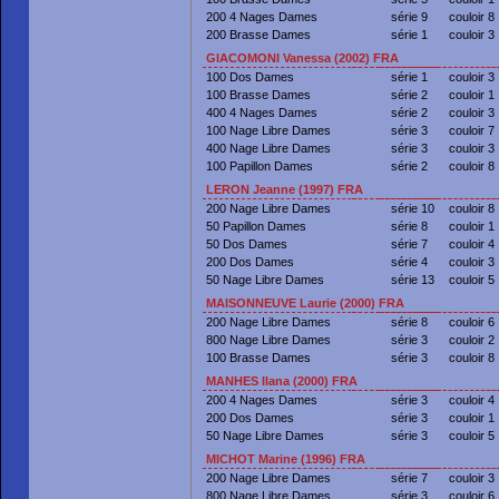
200 4 Nages Dames
série 9
couloir 8
200 Brasse Dames
série 1
couloir 3
GIACOMONI Vanessa (2002) FRA
100 Dos Dames
série 1
couloir 3
100 Brasse Dames
série 2
couloir 1
400 4 Nages Dames
série 2
couloir 3
100 Nage Libre Dames
série 3
couloir 7
400 Nage Libre Dames
série 3
couloir 3
100 Papillon Dames
série 2
couloir 8
LERON Jeanne (1997) FRA
200 Nage Libre Dames
série 10
couloir 8
50 Papillon Dames
série 8
couloir 1
50 Dos Dames
série 7
couloir 4
200 Dos Dames
série 4
couloir 3
50 Nage Libre Dames
série 13
couloir 5
MAISONNEUVE Laurie (2000) FRA
200 Nage Libre Dames
série 8
couloir 6
800 Nage Libre Dames
série 3
couloir 2
100 Brasse Dames
série 3
couloir 8
MANHES Ilana (2000) FRA
200 4 Nages Dames
série 3
couloir 4
200 Dos Dames
série 3
couloir 1
50 Nage Libre Dames
série 3
couloir 5
MICHOT Marine (1996) FRA
200 Nage Libre Dames
série 7
couloir 3
800 Nage Libre Dames
série 3
couloir 6