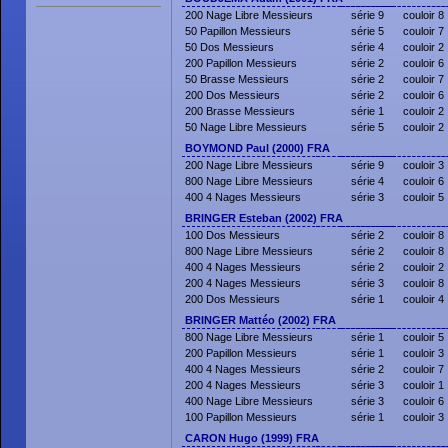
200 Nage Libre Messieurs
série 9
couloir 8
50 Papillon Messieurs
série 5
couloir 7
50 Dos Messieurs
série 4
couloir 2
200 Papillon Messieurs
série 2
couloir 6
50 Brasse Messieurs
série 2
couloir 7
200 Dos Messieurs
série 2
couloir 6
200 Brasse Messieurs
série 1
couloir 2
50 Nage Libre Messieurs
série 5
couloir 2
BOYMOND Paul (2000) FRA
200 Nage Libre Messieurs
série 9
couloir 3
800 Nage Libre Messieurs
série 4
couloir 6
400 4 Nages Messieurs
série 3
couloir 5
BRINGER Esteban (2002) FRA
100 Dos Messieurs
série 2
couloir 8
800 Nage Libre Messieurs
série 2
couloir 8
400 4 Nages Messieurs
série 2
couloir 2
200 4 Nages Messieurs
série 3
couloir 8
200 Dos Messieurs
série 1
couloir 4
BRINGER Mattéo (2002) FRA
800 Nage Libre Messieurs
série 1
couloir 5
200 Papillon Messieurs
série 1
couloir 3
400 4 Nages Messieurs
série 2
couloir 7
200 4 Nages Messieurs
série 3
couloir 1
400 Nage Libre Messieurs
série 3
couloir 6
100 Papillon Messieurs
série 1
couloir 3
CARON Hugo (1999) FRA