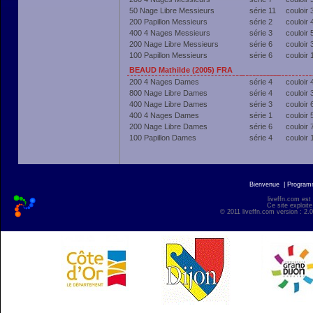
50 Nage Libre Messieurs
série 11
couloir 
200 Papillon Messieurs
série 2
couloir 
400 4 Nages Messieurs
série 3
couloir 
200 Nage Libre Messieurs
série 6
couloir 
100 Papillon Messieurs
série 6
couloir 
BEAUD Mathilde (2005) FRA
200 4 Nages Dames
série 4
couloir 
800 Nage Libre Dames
série 4
couloir 
400 Nage Libre Dames
série 3
couloir 
400 4 Nages Dames
série 1
couloir 
200 Nage Libre Dames
série 6
couloir 
100 Papillon Dames
série 4
couloir 
Bienvenue
|
Progra
liveffn.com est
Ce site exploite
© 2011 liveffn.com version : 2.