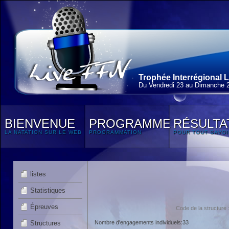
Trophée Interrégional L
Du Vendredi 23 au Dimanche 2
BIENVENUE
PROGRAMME
RÉSULTA
LA NATATION SUR LE WEB
PROGRAMMATION
POUR TOUT SAVOI
listes
Statistiques
Épreuves
Code de la structur
Structures
Nombre d'engagements individuels:33