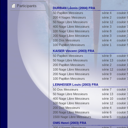
Participants
DURBAN Léonis (2004) FRA
50 Papillon Messieurs
série 4
couloir 
200 4 Nages Messieurs
série 2
couloir 
50 Nage Libre Messieurs
série 12
couloir 
400 Nage Libre Messieurs
série 3
couloir 
100 Nage Libre Messieurs
série 8
couloir 
200 Nage Libre Messieurs
série 3
couloir 
100 Dos Messieurs
série 4
couloir 
100 Papillon Messieurs
série 1
couloir 
KAISER Vincent (2003) FRA
50 Papillon Messieurs
série 9
couloir 
50 Nage Libre Messieurs
série 13
couloir 
200 Papillon Messieurs
série 2
couloir 
100 Nage Libre Messieurs
série 12
couloir 
200 Nage Libre Messieurs
série 9
couloir 
100 Papillon Messieurs
série 7
couloir 
LEINHEISER Louis (2003) FRA
50 Dos Messieurs
série 7
couloir 
50 Nage Libre Messieurs
série 13
couloir 
400 Nage Libre Messieurs
série 10
couloir 
100 Nage Libre Messieurs
série 12
couloir 
200 Dos Messieurs
série 4
couloir 
200 Nage Libre Messieurs
série 6
couloir 
1500 Nage Libre Messieurs
série 5
couloir 
OMS Henri (2003) FRA
200 4 Nages Messieurs
série 7
couloir 