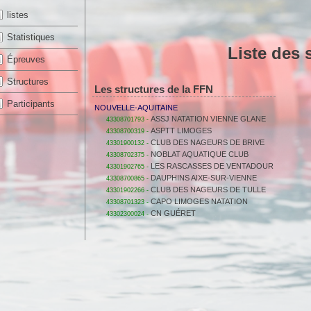
listes
Statistiques
Liste des 
Épreuves
Structures
Les structures de la FFN
Participants
NOUVELLE-AQUITAINE
ASSJ NATATION VIENNE GLANE
43308701793 -
ASPTT LIMOGES
43308700319 -
CLUB DES NAGEURS DE BRIVE
43301900132 -
NOBLAT AQUATIQUE CLUB
43308702375 -
LES RASCASSES DE VENTADOUR
43301902765 -
DAUPHINS AIXE-SUR-VIENNE
43308700865 -
CLUB DES NAGEURS DE TULLE
43301902266 -
CAPO LIMOGES NATATION
43308701323 -
CN GUÉRET
43302300024 -