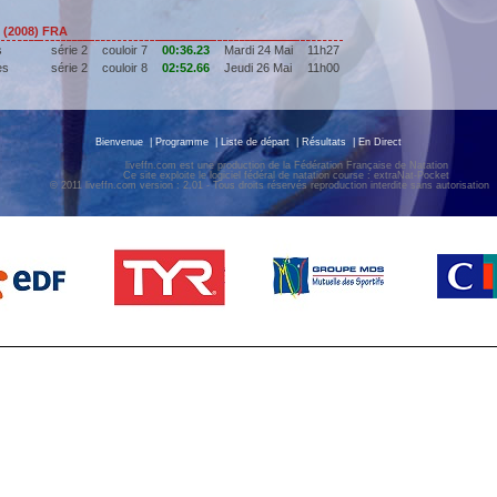
 (2008) FRA
s
série 2
couloir 7
00:36.23
Mardi 24 Mai
11h27
es
série 2
couloir 8
02:52.66
Jeudi 26 Mai
11h00
Bienvenue
|
Programme
|
Liste de départ
|
Résultats
|
En Direct
liveffn.com est une production de la Fédération Française de Natation
Ce site exploite le logiciel fédéral de natation course : extraNat-Pocket
© 2011 liveffn.com version : 2.01 - Tous droits réservés reproduction interdite sans autorisatio