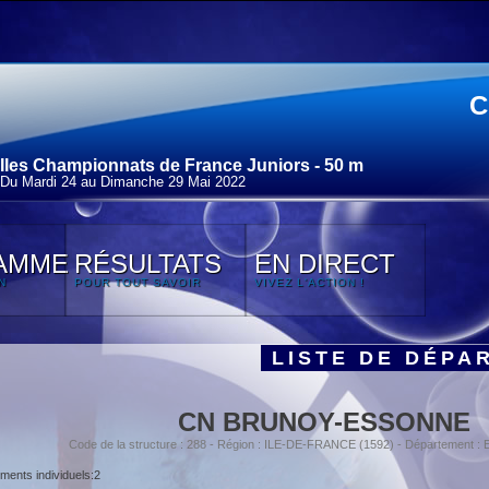
C
IIes Championnats de France Juniors - 50 m
Du Mardi 24 au Dimanche 29 Mai 2022
AMME
RÉSULTATS
EN DIRECT
N
POUR TOUT SAVOIR
VIVEZ L'ACTION !
LISTE DE DÉPA
CN BRUNOY-ESSONNE
Code de la structure : 288 - Région : ILE-DE-FRANCE (1592) - Département 
ents individuels:2