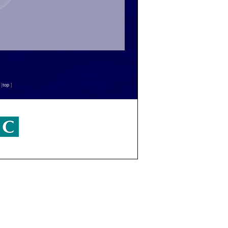
n
[
top
]