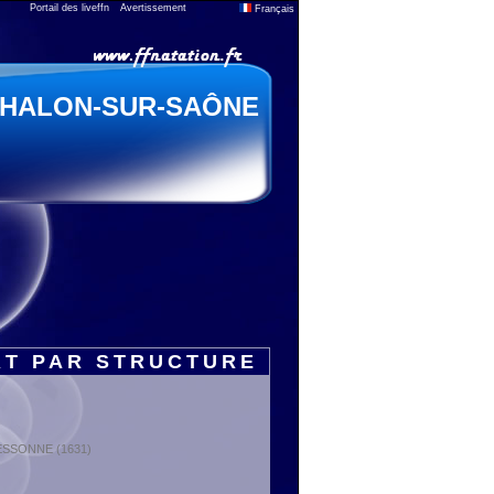
Portail des liveffn
Avertissement
Français
HALON-SUR-SAÔNE
RT PAR STRUCTURE
: ESSONNE (1631)