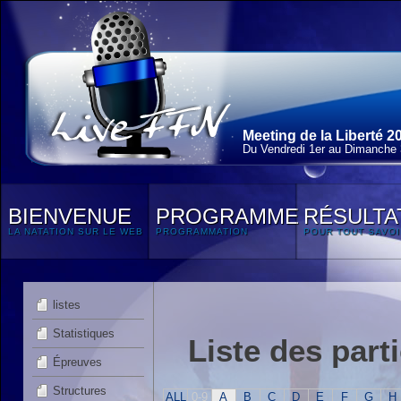
Meeting de la Liberté 2
Du Vendredi 1
er
au Dimanche 3
BIENVENUE
PROGRAMME
RÉSULTA
LA NATATION SUR LE WEB
PROGRAMMATION
POUR TOUT SAVOI
listes
Statistiques
Liste des part
Épreuves
Structures
ALL
0-9
A
B
C
D
E
F
G
H