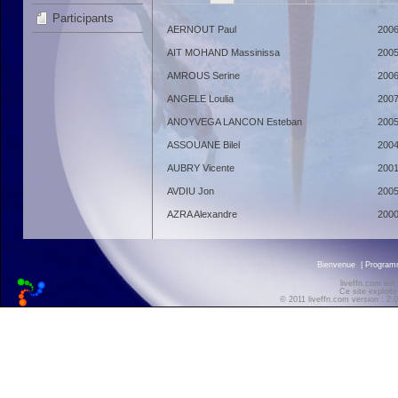
Participants
AERNOUT Paul
200
AIT MOHAND Massinissa
200
AMROUS Serine
200
ANGELE Loulia
200
ANOYVEGA LANCON Esteban
200
ASSOUANE Bilel
200
AUBRY Vicente
200
AVDIU Jon
200
AZRA Alexandre
200
Bienvenue
|
Progra
liveffn.com est
Ce site exploite
© 2011 liveffn.com version : 2.