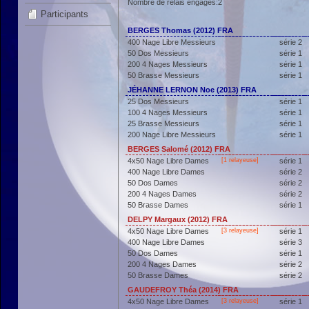
Nombre de relais engagés:2
Participants
BERGES Thomas (2012) FRA
400 Nage Libre Messieurs
série 2
50 Dos Messieurs
série 1
200 4 Nages Messieurs
série 1
50 Brasse Messieurs
série 1
JÉHANNE LERNON Noe (2013) FRA
25 Dos Messieurs
série 1
100 4 Nages Messieurs
série 1
25 Brasse Messieurs
série 1
200 Nage Libre Messieurs
série 1
BERGES Salomé (2012) FRA
4x50 Nage Libre Dames
[1 relayeuse]
série 1
400 Nage Libre Dames
série 2
50 Dos Dames
série 2
200 4 Nages Dames
série 2
50 Brasse Dames
série 1
DELPY Margaux (2012) FRA
4x50 Nage Libre Dames
[3 relayeuse]
série 1
400 Nage Libre Dames
série 3
50 Dos Dames
série 1
200 4 Nages Dames
série 2
50 Brasse Dames
série 2
GAUDEFROY Théa (2014) FRA
4x50 Nage Libre Dames
[3 relayeuse]
série 1