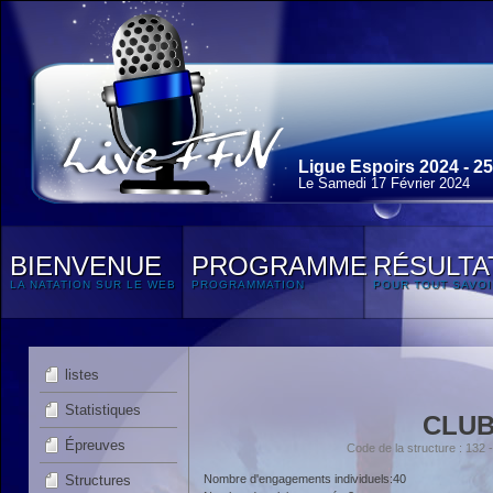
Ligue Espoirs 2024 - 2
Le Samedi 17 Février 2024
BIENVENUE
PROGRAMME
RÉSULTA
LA NATATION SUR LE WEB
PROGRAMMATION
POUR TOUT SAVOI
listes
Statistiques
CLUB
Épreuves
Code de la structure : 1
Structures
Nombre d'engagements individuels:40