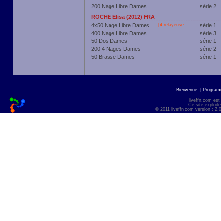
200 Nage Libre Dames
série 2
ROCHE Elisa (2012) FRA
4x50 Nage Libre Dames
[4 relayeuse]
série 1
400 Nage Libre Dames
série 3
50 Dos Dames
série 1
200 4 Nages Dames
série 2
50 Brasse Dames
série 1
Bienvenue
|
Progra
liveffn.com est
Ce site exploite
© 2011 liveffn.com version : 2.