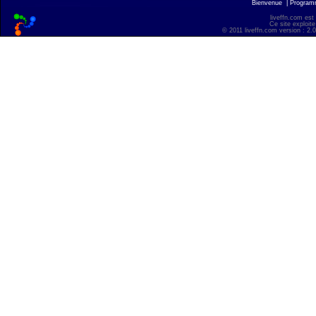
Bienvenue
|
Progra
liveffn.com est
Ce site exploite
© 2011 liveffn.com version : 2.