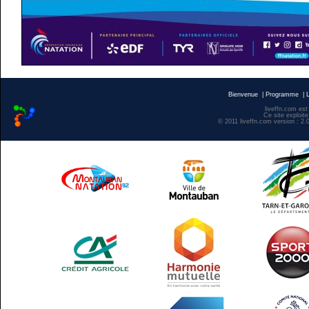
Bienvenue
|
Programme
|
liveffn.com est
Ce site exploite
© 2011 liveffn.com version : 2.