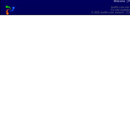
Welcome
|
P
liveffn.com est
Ce site exploite
© 2011 liveffn.com version : 2.