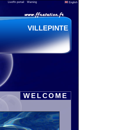
Liveffn portail
Warning
English
VILLEPINTE
WELCOME