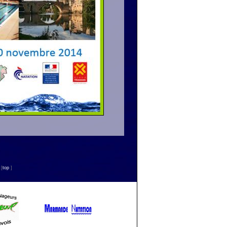
n
[
top
]