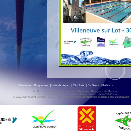
Bienvenue
|
Programme
|
Liste de départ
|
Résultats
|
En Direct
|
Podiums
liveffn.com est une production de la Fédération Française de Natation
Ce site exploite le logiciel fédéral de natation course : extraNat-Pocket
© 2011 liveffn.com version : 2.01 - Tous droits réservés reproduction interdite sans autorisatio