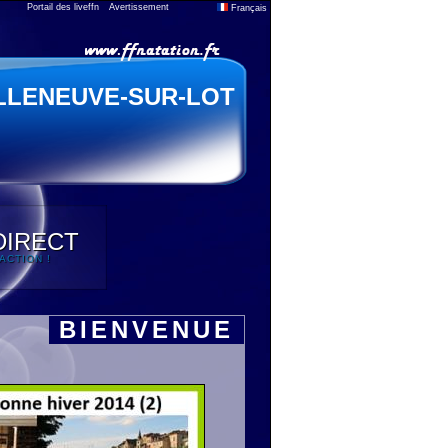
Portail des liveffn
Avertissement
Français
LLENEUVE-SUR-LOT
DIRECT
'ACTION !
BIENVENUE