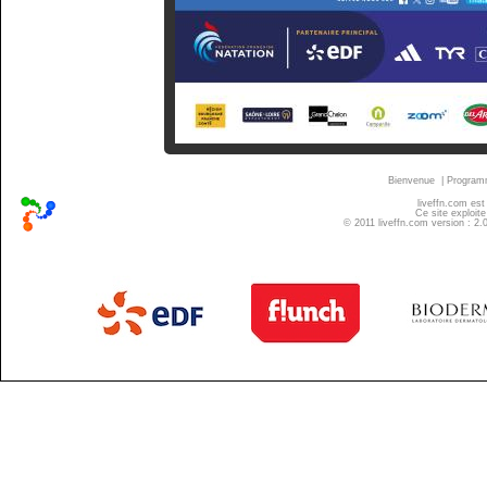
Bienvenue
|
Progra
liveffn.com est
Ce site exploite
© 2011 liveffn.com version : 2.