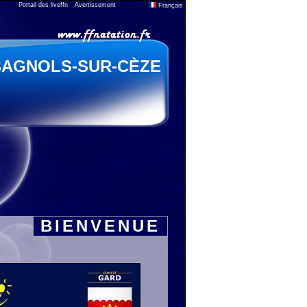
Portail des liveffn
Avertissement
Français
BAGNOLS-SUR-CÈZE
BIENVENUE