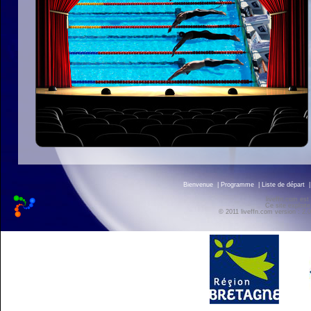
Bienvenue
|
Programme
|
Liste de départ
liveffn.com est
Ce site exploite
© 2011 liveffn.com version : 2.