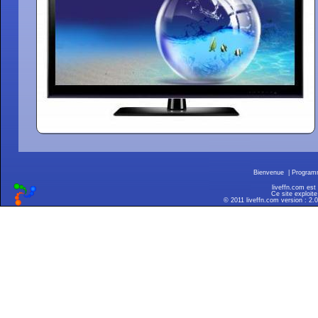
Bienvenue
|
Progra
liveffn.com est
Ce site exploite
© 2011 liveffn.com version : 2.