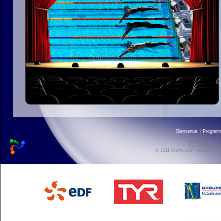
Bienvenue
|
Progra
liveffn.com est
Ce site exploite
© 2011 liveffn.com version : 2.