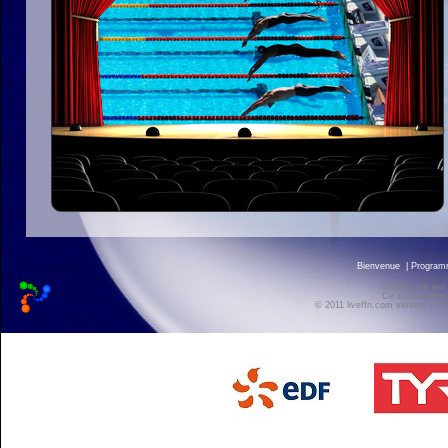
Bienvenue
|
Progra
liveffn.com est
Ce site exploite
© 2011 liveffn.com version : 2.