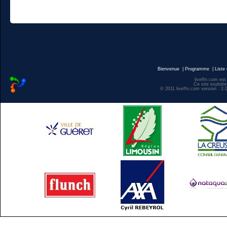
Bienvenue
|
Programme
|
Liste
liveffn.com est
Ce site exploite
© 2011 liveffn.com version : 2.