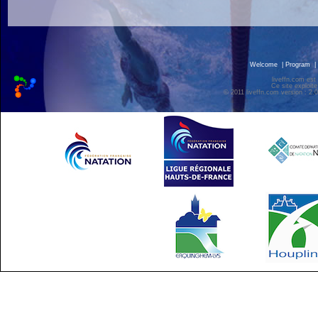
Welcome
|
Program
|
liveffn.com est
Ce site exploite
© 2011 liveffn.com version : 2.