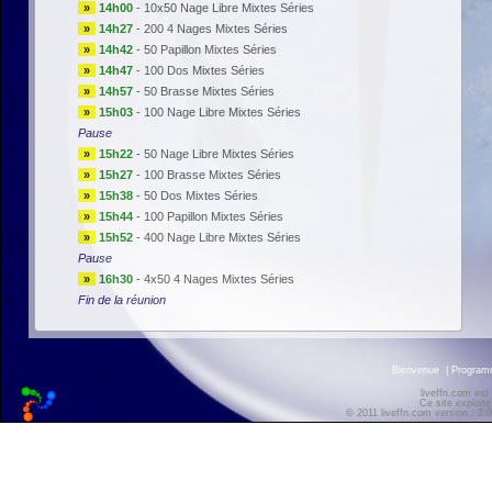
»
14h00
-
10x50 Nage Libre Mixtes Séries
»
14h27
-
200 4 Nages Mixtes Séries
»
14h42
-
50 Papillon Mixtes Séries
»
14h47
-
100 Dos Mixtes Séries
»
14h57
-
50 Brasse Mixtes Séries
»
15h03
-
100 Nage Libre Mixtes Séries
Pause
»
15h22
-
50 Nage Libre Mixtes Séries
»
15h27
-
100 Brasse Mixtes Séries
»
15h38
-
50 Dos Mixtes Séries
»
15h44
-
100 Papillon Mixtes Séries
»
15h52
-
400 Nage Libre Mixtes Séries
Pause
»
16h30
-
4x50 4 Nages Mixtes Séries
Fin de la réunion
Bienvenue
|
Progra
liveffn.com est
Ce site exploite
© 2011 liveffn.com version : 2.