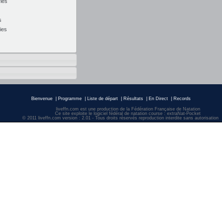
ies
s
ies
Bienvenue
|
Programme
|
Liste de départ
|
Résultats
|
En Direct
|
Records
liveffn.com est une production de la Fédération Française de Natation
Ce site exploite le logiciel fédéral de natation course : extraNat-Pocket
© 2011 liveffn.com version : 2.01 - Tous droits réservés reproduction interdite sans autorisatio