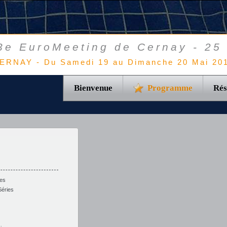
3e EuroMeeting de Cernay - 25
ERNAY - Du Samedi 19 au Dimanche 20 Mai 20
Bienvenue
Programme
Rés
es
Séries