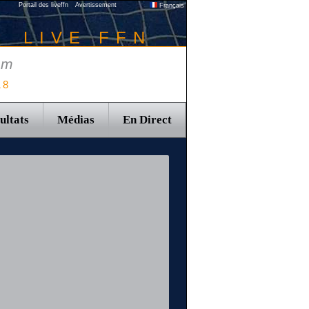
Portail des liveffn
Avertissement
Français
LIVE FFN
 m
18
ultats
Médias
En Direct