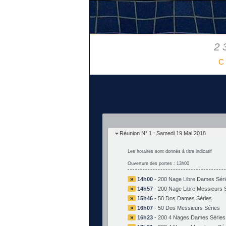
2
C
Réunion N° 1 : Samedi 19 Mai 2018
Les horaires sont donnés à titre indicatif
Ouverture des portes : 13h00
»
14h00
-
200 Nage Libre Dames Séri
»
14h57
-
200 Nage Libre Messieurs 
»
15h46
-
50 Dos Dames Séries
»
16h07
-
50 Dos Messieurs Séries
»
16h23
-
200 4 Nages Dames Séries