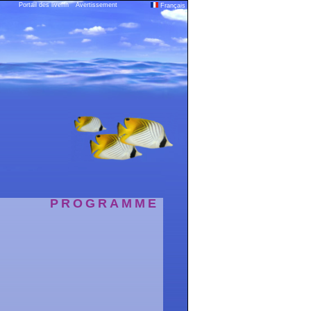
Portail des liveffn
Avertissement
Français
PROGRAMME