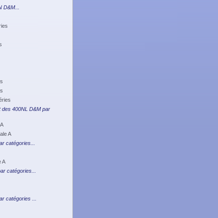
N D&M...
ries
s
es
es
éries
t des 400NL D&M par
 A
ale A
r catégories...
e A
r catégories...
 catégories ...