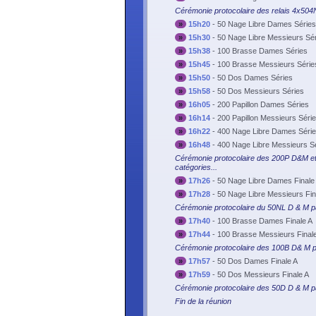
Cérémonie protocolaire des relais 4x504
»
15h20
-
50 Nage Libre Dames Séries
»
15h30
-
50 Nage Libre Messieurs Sé
»
15h38
-
100 Brasse Dames Séries
»
15h45
-
100 Brasse Messieurs Série
»
15h50
-
50 Dos Dames Séries
»
15h58
-
50 Dos Messieurs Séries
»
16h05
-
200 Papillon Dames Séries
»
16h14
-
200 Papillon Messieurs Séri
»
16h22
-
400 Nage Libre Dames Séri
»
16h48
-
400 Nage Libre Messieurs S
Cérémonie protocolaire des 200P D&M e
catégories...
»
17h26
-
50 Nage Libre Dames Finale
»
17h28
-
50 Nage Libre Messieurs Fin
Cérémonie protocolaire du 50NL D & M pa
»
17h40
-
100 Brasse Dames Finale A
»
17h44
-
100 Brasse Messieurs Final
Cérémonie protocolaire des 100B D& M pa
»
17h57
-
50 Dos Dames Finale A
»
17h59
-
50 Dos Messieurs Finale A
Cérémonie protocolaire des 50D D & M par
Fin de la réunion