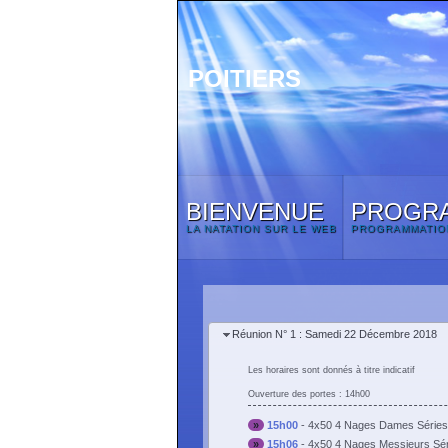
POITIERS
BIENVENUE
PROGR
LA NATATION SUR LE WEB
PROGRAMMATIO
Réunion N° 1 : Samedi 22 Décembre 2018
Les horaires sont donnés à titre indicatif
Ouverture des portes : 14h00
»
15h00
-
4x50 4 Nages Dames Séries
»
15h06
-
4x50 4 Nages Messieurs Sér