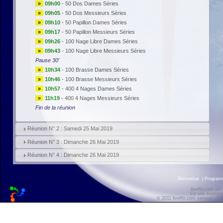
»
09h00
-
50 Dos Dames Séries
»
09h05
-
50 Dos Messieurs Séries
»
09h10
-
50 Papillon Dames Séries
»
09h17
-
50 Papillon Messieurs Séries
»
09h26
-
100 Nage Libre Dames Séries
»
09h43
-
100 Nage Libre Messieurs Séries
Pause 30'
»
10h34
-
100 Brasse Dames Séries
»
10h46
-
100 Brasse Messieurs Séries
»
10h57
-
400 4 Nages Dames Séries
»
11h19
-
400 4 Nages Messieurs Séries
Fin de la réunion
Réunion N° 2 : Samedi 25 Mai 2019
Réunion N° 3 : Dimanche 26 Mai 2019
Réunion N° 4 : Dimanche 26 Mai 2019
Bienvenue
|
Progra
liveffn.com est
Ce site exploite
© 2011 liveffn.com version : 2.