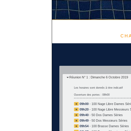
CHA
Réunion N° 1 : Dimanche 6 Octobre 2019
Les horaires sont donnés à titre indicatif
Ouverture des portes : 08h00
»
09h00
-
100 Nage Libre Dames Séri
»
09h20
-
100 Nage Libre Messieurs 
»
09h40
-
50 Dos Dames Séries
»
09h49
-
50 Dos Messieurs Séries
»
09h54
-
100 Brasse Dames Séries