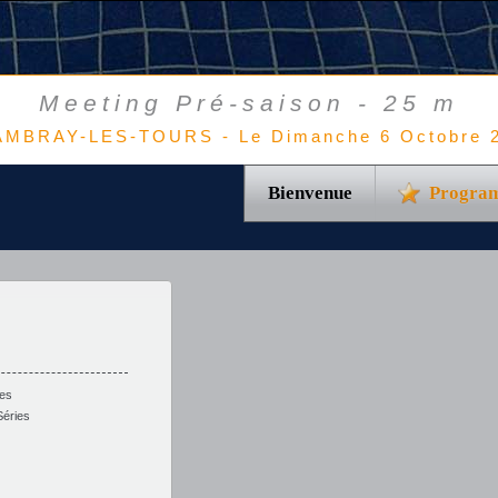
Meeting Pré-saison - 25 m
MBRAY-LES-TOURS - Le Dimanche 6 Octobre 
Bienvenue
Progra
es
Séries