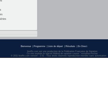
es
s
es
éries
Bienvenue
|
Programme
|
Liste de départ
|
Résultats
|
En Direct
liveffn.com est une production de la Fédération Française de Natation
Ce site exploite le logiciel fédéral de natation course : extraNat-Pocket
© 2011 liveffn.com version : 2.01 - Tous droits réservés reproduction interdite sans autorisatio