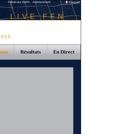
Portail des liveffn
Avertissement
Français
LIVE FFN
2019
mme
Résultats
En Direct