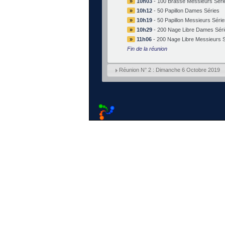
»
10h03
-
100 Brasse Messieurs Séri
»
10h12
-
50 Papillon Dames Séries
»
10h19
-
50 Papillon Messieurs Série
»
10h29
-
200 Nage Libre Dames Séri
»
11h06
-
200 Nage Libre Messieurs S
Fin de la réunion
Réunion N° 2 : Dimanche 6 Octobre 2019