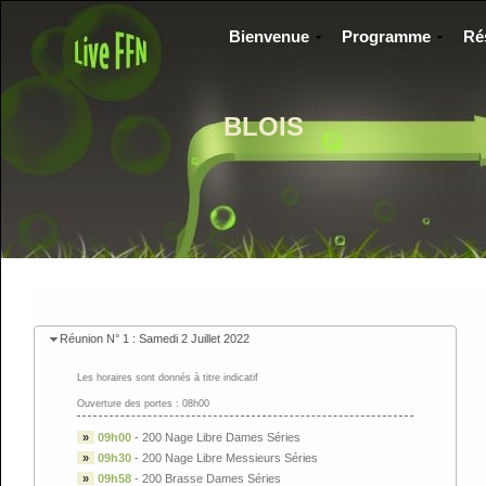
Bienvenue
Programme
Ré
BLOIS
Réunion N° 1 : Samedi 2 Juillet 2022
Les horaires sont donnés à titre indicatif
Ouverture des portes : 08h00
»
09h00
-
200 Nage Libre Dames Séries
»
09h30
-
200 Nage Libre Messieurs Séries
»
09h58
-
200 Brasse Dames Séries