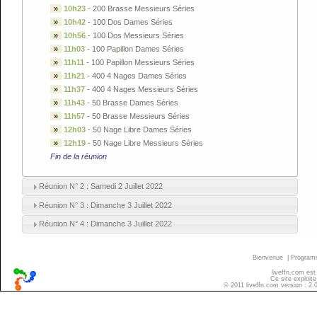
»
10h23
-
200 Brasse Messieurs Séries
»
10h42
-
100 Dos Dames Séries
»
10h56
-
100 Dos Messieurs Séries
»
11h03
-
100 Papillon Dames Séries
»
11h11
-
100 Papillon Messieurs Séries
»
11h21
-
400 4 Nages Dames Séries
»
11h37
-
400 4 Nages Messieurs Séries
»
11h43
-
50 Brasse Dames Séries
»
11h57
-
50 Brasse Messieurs Séries
»
12h03
-
50 Nage Libre Dames Séries
»
12h19
-
50 Nage Libre Messieurs Séries
Fin de la réunion
Réunion N° 2 : Samedi 2 Juillet 2022
Réunion N° 3 : Dimanche 3 Juillet 2022
Réunion N° 4 : Dimanche 3 Juillet 2022
Bienvenue
|
Progra
liveffn.com est
Ce site exploite
© 2011 liveffn.com version : 2.