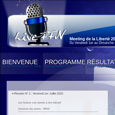
Meeting de la Liberté 2
Du Vendredi 1
er
au Dimanche 3
BIENVENUE
PROGRAMME
RÉSULTA
LA NATATION SUR LE WEB
PROGRAMMATION
POUR TOUT SAVOI
Réunion N° 1 : Vendredi 1er Juillet 2022
Les horaires sont donnés à titre indicatif
Ouverture des portes : 08h00