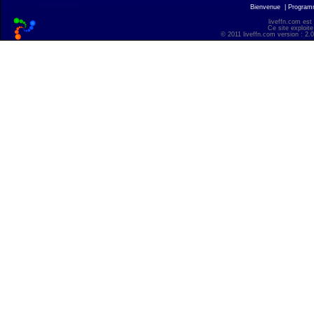
Bienvenue
|
Progra
liveffn.com est
Ce site exploite
© 2011 liveffn.com version : 2.