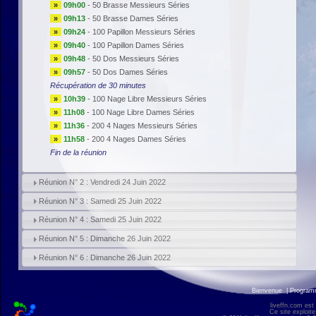
»
09h00
-
50 Brasse Messieurs Séries
»
09h13
-
50 Brasse Dames Séries
»
09h24
-
100 Papillon Messieurs Séries
»
09h40
-
100 Papillon Dames Séries
»
09h48
-
50 Dos Messieurs Séries
»
09h57
-
50 Dos Dames Séries
Récupération de 30 minutes
»
10h39
-
100 Nage Libre Messieurs Séries
»
11h08
-
100 Nage Libre Dames Séries
»
11h36
-
200 4 Nages Messieurs Séries
»
11h58
-
200 4 Nages Dames Séries
Fin de la réunion
Réunion N° 2 : Vendredi 24 Juin 2022
Réunion N° 3 : Samedi 25 Juin 2022
Réunion N° 4 : Samedi 25 Juin 2022
Réunion N° 5 : Dimanche 26 Juin 2022
Réunion N° 6 : Dimanche 26 Juin 2022
Bienvenue
|
Progra
liveffn.com est
Ce site exploite