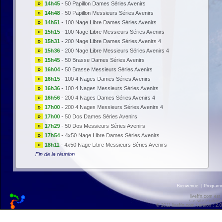
»
14h45
-
50 Papillon Dames Séries Avenirs
»
14h48
-
50 Papillon Messieurs Séries Avenirs
»
14h51
-
100 Nage Libre Dames Séries Avenirs
»
15h15
-
100 Nage Libre Messieurs Séries Avenirs
»
15h31
-
200 Nage Libre Dames Séries Avenirs 4
»
15h36
-
200 Nage Libre Messieurs Séries Avenirs 4
»
15h45
-
50 Brasse Dames Séries Avenirs
»
16h04
-
50 Brasse Messieurs Séries Avenirs
»
16h15
-
100 4 Nages Dames Séries Avenirs
»
16h36
-
100 4 Nages Messieurs Séries Avenirs
»
16h56
-
200 4 Nages Dames Séries Avenirs 4
»
17h00
-
200 4 Nages Messieurs Séries Avenirs 4
»
17h00
-
50 Dos Dames Séries Avenirs
»
17h29
-
50 Dos Messieurs Séries Avenirs
»
17h54
-
4x50 Nage Libre Dames Séries Avenirs
»
18h11
-
4x50 Nage Libre Messieurs Séries Avenirs
Fin de la réunion
Bienvenue
|
Progra
liveffn.com est
Ce site exploite
© 2011 liveffn.com version : 2.