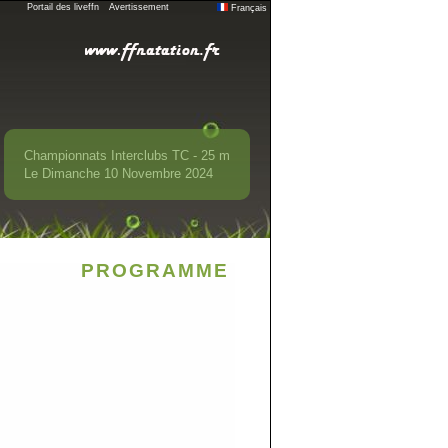
Portail des liveffn
Avertissement
Français
Championnats Interclubs TC - 25 m
Le Dimanche 10 Novembre 2024
PROGRAMME