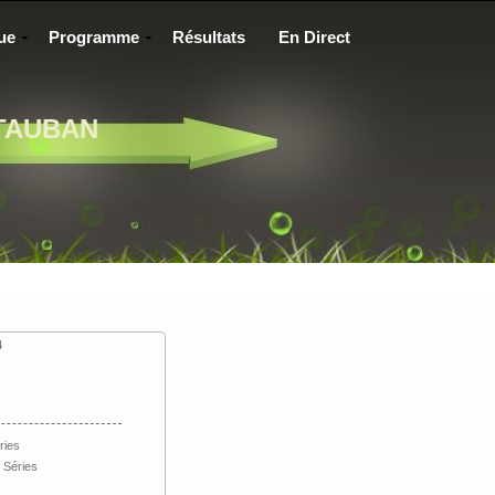
ue
Programme
Résultats
En Direct
TAUBAN
4
ries
 Séries