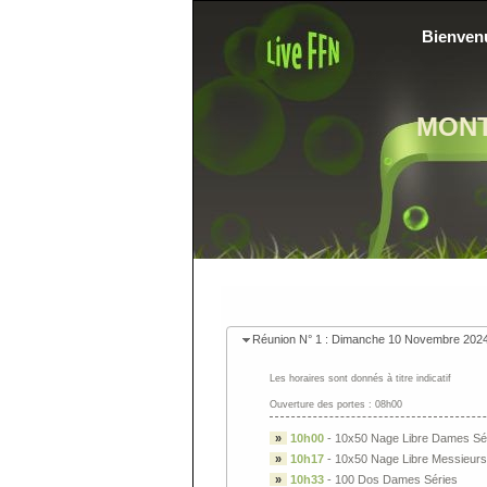
Bienven
MON
Réunion N° 1 : Dimanche 10 Novembre 202
Les horaires sont donnés à titre indicatif
Ouverture des portes : 08h00
»
10h00
-
10x50 Nage Libre Dames Sé
»
10h17
-
10x50 Nage Libre Messieurs
»
10h33
-
100 Dos Dames Séries