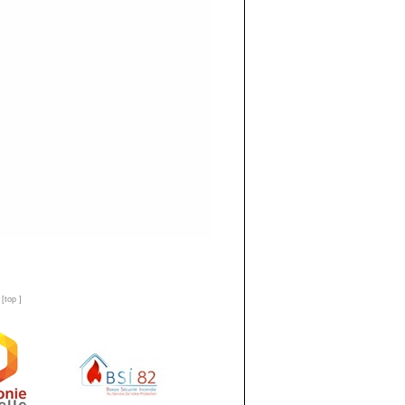
n
[
top
]