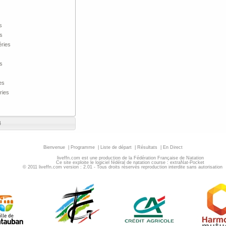
s
s
ries
s
es
ries
4
Bienvenue
|
Programme
|
Liste de départ
|
Résultats
|
En Direct
liveffn.com est une production de la Fédération Française de Natation
Ce site exploite le logiciel fédéral de natation course : extraNat-Pocket
© 2011 liveffn.com version : 2.01 - Tous droits réservés reproduction interdite sans autorisatio