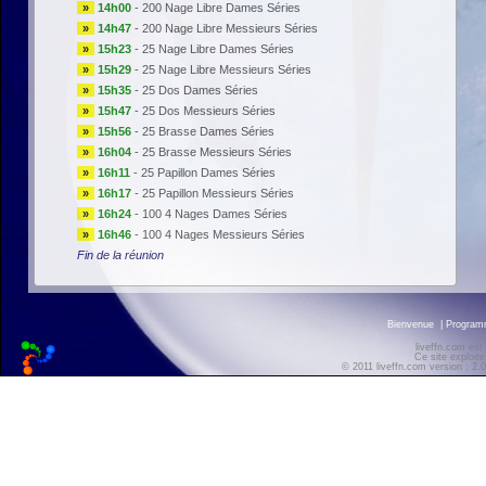
»
14h00
-
200 Nage Libre Dames Séries
»
14h47
-
200 Nage Libre Messieurs Séries
»
15h23
-
25 Nage Libre Dames Séries
»
15h29
-
25 Nage Libre Messieurs Séries
»
15h35
-
25 Dos Dames Séries
»
15h47
-
25 Dos Messieurs Séries
»
15h56
-
25 Brasse Dames Séries
»
16h04
-
25 Brasse Messieurs Séries
»
16h11
-
25 Papillon Dames Séries
»
16h17
-
25 Papillon Messieurs Séries
»
16h24
-
100 4 Nages Dames Séries
»
16h46
-
100 4 Nages Messieurs Séries
Fin de la réunion
Bienvenue
|
Progra
liveffn.com est
Ce site exploite
© 2011 liveffn.com version : 2.