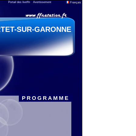
Portail des liveffn
Avertissement
Français
TET-SUR-GARONNE
PROGRAMME