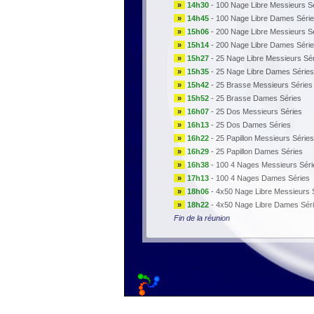
»
14h30
-
100 Nage Libre Messieurs S
»
14h45
-
100 Nage Libre Dames Séri
»
15h06
-
200 Nage Libre Messieurs Sé
»
15h14
-
200 Nage Libre Dames Série
»
15h27
-
25 Nage Libre Messieurs Sé
»
15h35
-
25 Nage Libre Dames Séries
»
15h42
-
25 Brasse Messieurs Séries
»
15h52
-
25 Brasse Dames Séries
»
16h07
-
25 Dos Messieurs Séries
»
16h13
-
25 Dos Dames Séries
»
16h22
-
25 Papillon Messieurs Séries
»
16h29
-
25 Papillon Dames Séries
»
16h38
-
100 4 Nages Messieurs Séri
»
17h13
-
100 4 Nages Dames Séries
»
18h06
-
4x50 Nage Libre Messieurs 
»
18h22
-
4x50 Nage Libre Dames Sér
Fin de la réunion