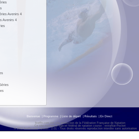
éries
es
ries Avenirs 4
s Avenirs 4
ries
es
Séries
ies
Bienvenue
|
Programme
|
Liste de départ
|
Résultats
|
En Direct
liveffn.com est une production de la Fédération Française de Natation
Ce site exploite le logiciel fédéral de natation course : extraNat-Pocket
© 2011 liveffn.com version : 2.01 - Tous droits réservés reproduction interdite sans autorisatio