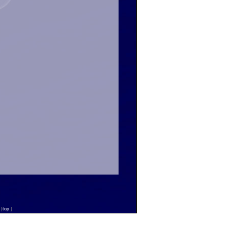
n
[
top
]