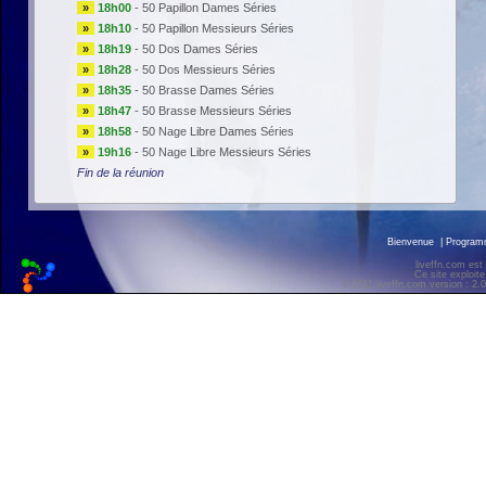
»
18h00
-
50 Papillon Dames Séries
»
18h10
-
50 Papillon Messieurs Séries
»
18h19
-
50 Dos Dames Séries
»
18h28
-
50 Dos Messieurs Séries
»
18h35
-
50 Brasse Dames Séries
»
18h47
-
50 Brasse Messieurs Séries
»
18h58
-
50 Nage Libre Dames Séries
»
19h16
-
50 Nage Libre Messieurs Séries
Fin de la réunion
Bienvenue
|
Progra
liveffn.com est
Ce site exploite
© 2011 liveffn.com version : 2.