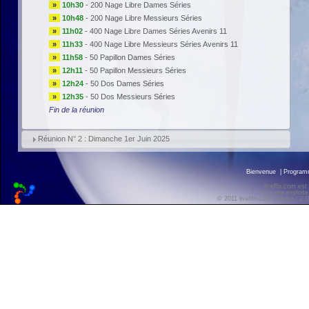
»
10h30
-
200 Nage Libre Dames Séries
»
10h48
-
200 Nage Libre Messieurs Séries
»
11h02
-
400 Nage Libre Dames Séries Avenirs 11
»
11h33
-
400 Nage Libre Messieurs Séries Avenirs 11
»
11h58
-
50 Papillon Dames Séries
»
12h11
-
50 Papillon Messieurs Séries
»
12h24
-
50 Dos Dames Séries
»
12h35
-
50 Dos Messieurs Séries
Fin de la réunion
Réunion N° 2 : Dimanche 1er Juin 2025
Bienvenue
|
Progra
liveffn.com est
Ce site exploite
© 2011 liveffn.com version : 2.