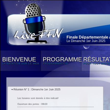
Finale Départementale 
Le Dimanche 1
er
Juin 2025
BIENVENUE
PROGRAMME
RÉSULTA
LA NATATION SUR LE WEB
PROGRAMMATION
POUR TOUT SAVOI
Réunion N° 1 : Dimanche 1er Juin 2025
Les horaires sont donnés à titre indicatif
Ouverture des portes : 09h30