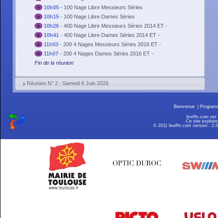
»
10h05
-
100 Nage Libre Messieurs Séries
»
10h15
-
100 Nage Libre Dames Séries
»
10h26
-
400 Nage Libre Messieurs Séries 2014 ET -
»
10h41
-
400 Nage Libre Dames Séries 2014 ET -
»
11h03
-
200 4 Nages Messieurs Séries 2016 ET -
»
11h07
-
200 4 Nages Dames Séries 2016 ET -
Fin de la réunion
Réunion N° 2 : Samedi 6 Juin 2026
Bienvenue
|
Progra
liveffn.com est
Ce site exploite
© 2011 liveffn.com version : 2.