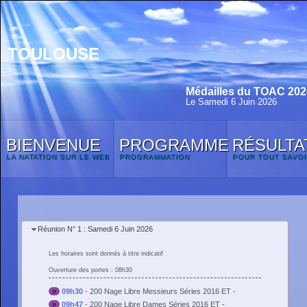
TOULOUSE
Médailles du TOAC 2026
Le Samedi 6 Juin 2026
BIENVENUE
PROGRAMME
RÉSULTA
LA NATATION SUR LE WEB
PROGRAMMATION
POUR TOUT SAVOI
Réunion N° 1 : Samedi 6 Juin 2026
Les horaires sont donnés à titre indicatif
Ouverture des portes : 08h30
»
09h30
-
200 Nage Libre Messieurs Séries 2016 ET -
»
09h47
-
200 Nage Libre Dames Séries 2016 ET -